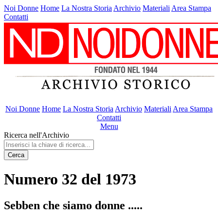
Noi Donne
Home
La Nostra Storia
Archivio
Materiali
Area Stampa
Contatti
Noi Donne
Home
La Nostra Storia
Archivio
Materiali
Area Stampa
Contatti
Menu
Ricerca nell'Archivio
Cerca
Numero 32 del 1973
Sebben che siamo donne .....