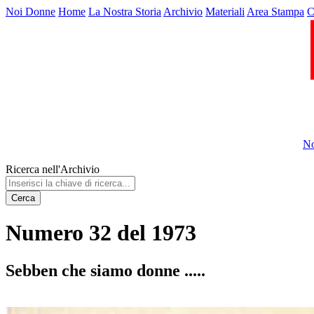
Noi Donne
Home
La Nostra Storia
Archivio
Materiali
Area Stampa
C
No
Ricerca nell'Archivio
Cerca
Numero 32 del 1973
Sebben che siamo donne .....