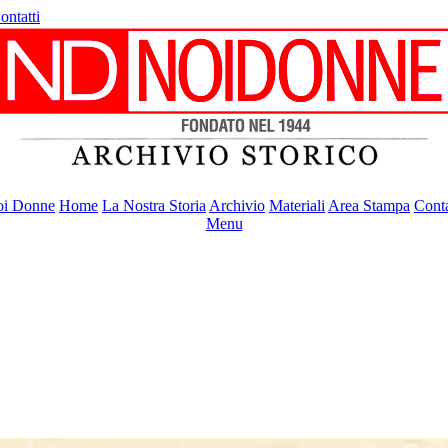
ontatti
i Donne
Home
La Nostra Storia
Archivio
Materiali
Area Stampa
Conta
Menu