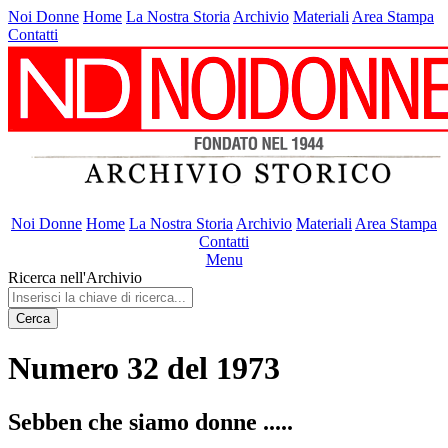
Noi Donne
Home
La Nostra Storia
Archivio
Materiali
Area Stampa
Contatti
Noi Donne
Home
La Nostra Storia
Archivio
Materiali
Area Stampa
Contatti
Menu
Ricerca nell'Archivio
Cerca
Numero 32 del 1973
Sebben che siamo donne .....