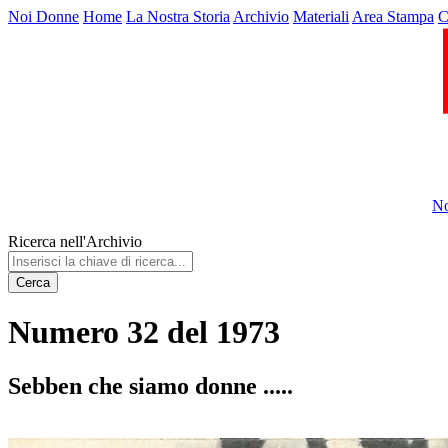
Noi Donne
Home
La Nostra Storia
Archivio
Materiali
Area Stampa
C
No
Ricerca nell'Archivio
Cerca
Numero 32 del 1973
Sebben che siamo donne .....