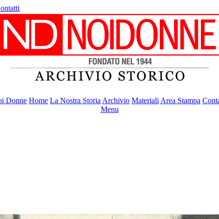
ontatti
i Donne
Home
La Nostra Storia
Archivio
Materiali
Area Stampa
Conta
Menu