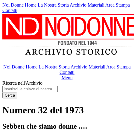
Noi Donne
Home
La Nostra Storia
Archivio
Materiali
Area Stampa
Contatti
Noi Donne
Home
La Nostra Storia
Archivio
Materiali
Area Stampa
Contatti
Menu
Ricerca nell'Archivio
Cerca
Numero 32 del 1973
Sebben che siamo donne .....