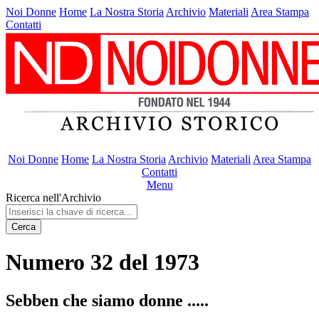
Noi Donne
Home
La Nostra Storia
Archivio
Materiali
Area Stampa
Contatti
Noi Donne
Home
La Nostra Storia
Archivio
Materiali
Area Stampa
Contatti
Menu
Ricerca nell'Archivio
Cerca
Numero 32 del 1973
Sebben che siamo donne .....