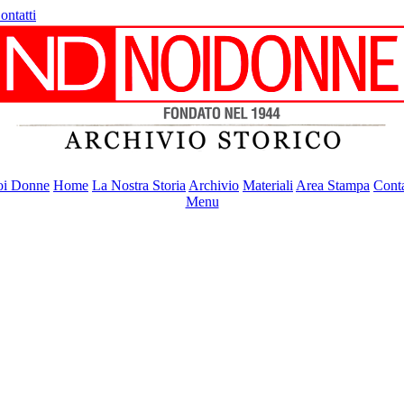
ontatti
i Donne
Home
La Nostra Storia
Archivio
Materiali
Area Stampa
Conta
Menu