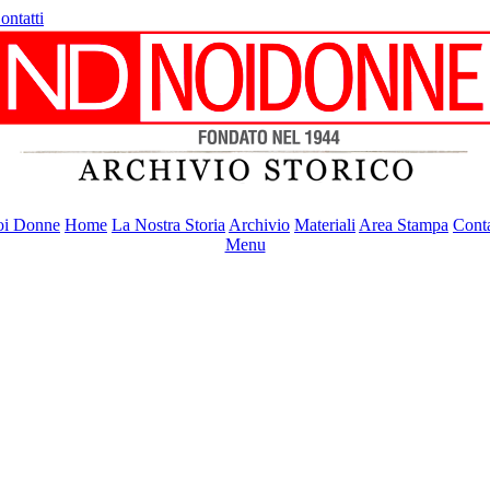
ontatti
i Donne
Home
La Nostra Storia
Archivio
Materiali
Area Stampa
Conta
Menu