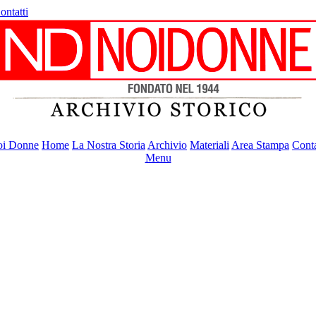
ontatti
i Donne
Home
La Nostra Storia
Archivio
Materiali
Area Stampa
Conta
Menu