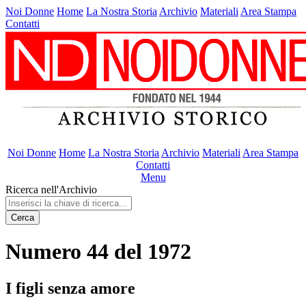
Noi Donne
Home
La Nostra Storia
Archivio
Materiali
Area Stampa
Contatti
Noi Donne
Home
La Nostra Storia
Archivio
Materiali
Area Stampa
Contatti
Menu
Ricerca nell'Archivio
Cerca
Numero 44 del 1972
I figli senza amore