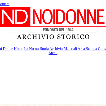
ontatti
i Donne
Home
La Nostra Storia
Archivio
Materiali
Area Stampa
Conta
Menu