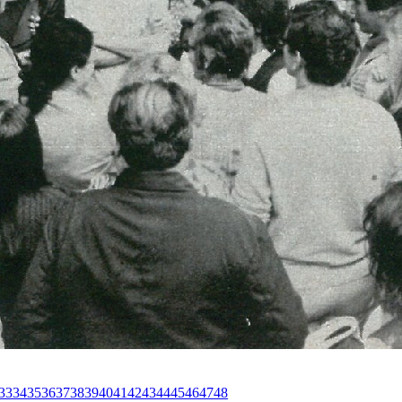
33
34
35
36
37
38
39
40
41
42
43
44
45
46
47
48