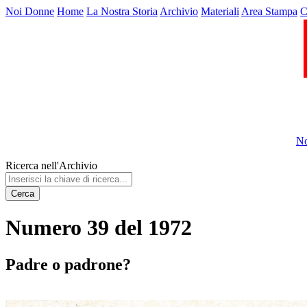
Noi Donne
Home
La Nostra Storia
Archivio
Materiali
Area Stampa
C
No
Ricerca nell'Archivio
Cerca
Numero 39 del 1972
Padre o padrone?