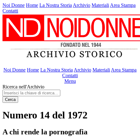
Noi Donne
Home
La Nostra Storia
Archivio
Materiali
Area Stampa
Contatti
Noi Donne
Home
La Nostra Storia
Archivio
Materiali
Area Stampa
Contatti
Menu
Ricerca nell'Archivio
Cerca
Numero 14 del 1972
A chi rende la pornografia