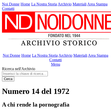
Noi Donne
Home
La Nostra Storia
Archivio
Materiali
Area Stampa
Contatti
Noi Donne
Home
La Nostra Storia
Archivio
Materiali
Area Stampa
Contatti
Menu
Ricerca nell'Archivio
Cerca
Numero 14 del 1972
A chi rende la pornografia