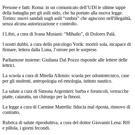
Persone e fatti: Roma: in un comunicato dell’UDI le ultime tappe
della battaglia per gli asili nido, che ha portato alla nuova legge.
Torino: nuovi sandali sugli asili “ombra” che agiscono nell'illegalità,
senza alcuna autorizzazione e controllo.
I Libri, a cura di Ivana Musiani: “Mihailo”, di Dolores Palà.
I nostri dubbi, a cura dello psicologo Yorik: morirò sola, incapace di
firmare, lettera dalla Luna, l’orrore per le sorprese.
Parliamone insieme: Giuliana Dal Pozzo risponde alle lettere delle
lettrici.
La scuola a cura di Mirella Alloisio: scuola per odontotecnico, case
per gli studenti, antropologia ed etnologia, istituto nautico.
La salute a cura di Simona Argentieri: barba e foruncoli, verrucche
piatte, cataratta, un chirurgo per la fimosi.
La legge a cura di Carmine Matrella: fiducia mal riposta, rinnovo di
contratto.
Rubrica di salute riproduttiva, a cura del dottor Giovanni Lena: RH
e pillola, i giorni fecondi.