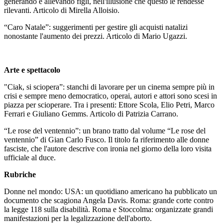
generando e allevando figli, nell'illusione che questo le rendesse
rilevanti. Articolo di Mirella Alloisio.
“Caro Natale”: suggerimenti per gestire gli acquisti natalizi
nonostante l'aumento dei prezzi. Articolo di Mario Ugazzi.
Arte e spettacolo
"Ciak, si sciopera”: stanchi di lavorare per un cinema sempre più in
crisi e sempre meno democratico, operai, autori e attori sono scesi in
piazza per scioperare. Tra i presenti: Ettore Scola, Elio Petri, Marco
Ferrari e Giuliano Gemms. Articolo di Patrizia Carrano.
“Le rose del ventennio”: un brano tratto dal volume “Le rose del
ventennio” di Gian Carlo Fusco. Il titolo fa riferimento alle donne
fasciste, che l'autore descrive con ironia nel giorno della loro visita
ufficiale al duce.
Rubriche
Donne nel mondo: USA: un quotidiano americano ha pubblicato un
documento che scagiona Angela Davis. Roma: grande corte contro
la legge 118 sulla disabilità. Roma e Stoccolma: organizzate grandi
manifestazioni per la legalizzazione dell'aborto.