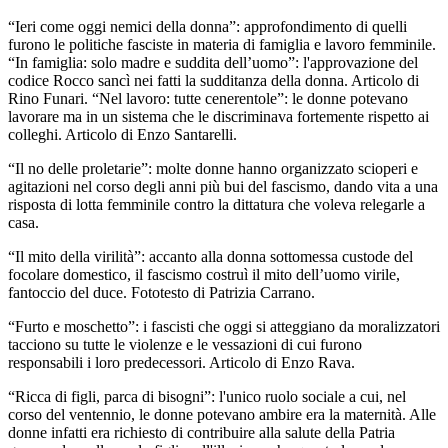
“Ieri come oggi nemici della donna”: approfondimento di quelli
furono le politiche fasciste in materia di famiglia e lavoro femminile.
“In famiglia: solo madre e suddita dell’uomo”: l'approvazione del
codice Rocco sancì nei fatti la sudditanza della donna. Articolo di
Rino Funari. “Nel lavoro: tutte cenerentole”: le donne potevano
lavorare ma in un sistema che le discriminava fortemente rispetto ai
colleghi. Articolo di Enzo Santarelli.
“Il no delle proletarie”: molte donne hanno organizzato scioperi e
agitazioni nel corso degli anni più bui del fascismo, dando vita a una
risposta di lotta femminile contro la dittatura che voleva relegarle a
casa.
“Il mito della virilità”: accanto alla donna sottomessa custode del
focolare domestico, il fascismo costruì il mito dell’uomo virile,
fantoccio del duce. Fototesto di Patrizia Carrano.
“Furto e moschetto”: i fascisti che oggi si atteggiano da moralizzatori
tacciono su tutte le violenze e le vessazioni di cui furono
responsabili i loro predecessori. Articolo di Enzo Rava.
“Ricca di figli, parca di bisogni”: l'unico ruolo sociale a cui, nel
corso del ventennio, le donne potevano ambire era la maternità. Alle
donne infatti era richiesto di contribuire alla salute della Patria