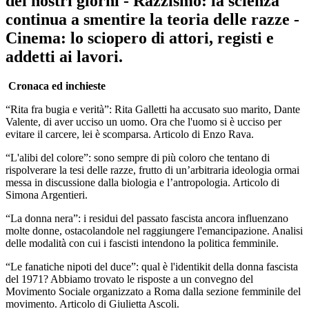
dei nostri giorni - Razzismo: la scienza
continua a smentire la teoria delle razze -
Cinema: lo sciopero di attori, registi e
addetti ai lavori.
Cronaca ed inchieste
“Rita fra bugia e verità”: Rita Galletti ha accusato suo marito, Dante
Valente, di aver ucciso un uomo. Ora che l'uomo si è ucciso per
evitare il carcere, lei è scomparsa. Articolo di Enzo Rava.
“L'alibi del colore”: sono sempre di più coloro che tentano di
rispolverare la tesi delle razze, frutto di un’arbitraria ideologia ormai
messa in discussione dalla biologia e l’antropologia. Articolo di
Simona Argentieri.
“La donna nera”: i residui del passato fascista ancora influenzano
molte donne, ostacolandole nel raggiungere l'emancipazione. Analisi
delle modalità con cui i fascisti intendono la politica femminile.
“Le fanatiche nipoti del duce”: qual è l'identikit della donna fascista
del 1971? Abbiamo trovato le risposte a un convegno del
Movimento Sociale organizzato a Roma dalla sezione femminile del
movimento. Articolo di Giulietta Ascoli.