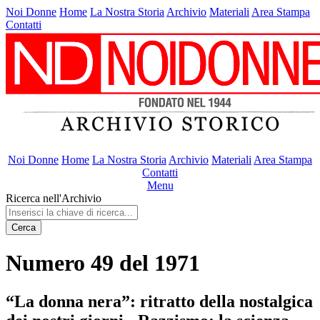
Noi Donne
Home
La Nostra Storia
Archivio
Materiali
Area Stampa
Contatti
Noi Donne
Home
La Nostra Storia
Archivio
Materiali
Area Stampa
Contatti
Menu
Ricerca nell'Archivio
Cerca
Numero 49 del 1971
“La donna nera”: ritratto della nostalgica