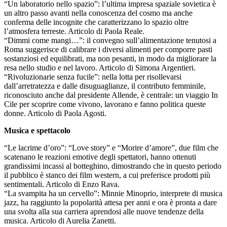
“Un laboratorio nello spazio”: l’ultima impresa spaziale sovietica è
un altro passo avanti nella conoscenza del cosmo ma anche
conferma delle incognite che caratterizzano lo spazio oltre
l’atmosfera terreste. Articolo di Paola Reale.
“Dimmi come mangi…”: il convegno sull’alimentazione tenutosi a
Roma suggerisce di calibrare i diversi alimenti per comporre pasti
sostanziosi ed equilibrati, ma non pesanti, in modo da migliorare la
resa nello studio e nel lavoro. Articolo di Simona Argentieri.
“Rivoluzionarie senza fucile”: nella lotta per risollevarsi
dall’arretratezza e dalle disuguaglianze, il contributo femminile,
riconosciuto anche dal presidente Allende, è centrale: un viaggio In
Cile per scoprire come vivono, lavorano e fanno politica queste
donne. Articolo di Paola Agosti.
Musica e spettacolo
“Le lacrime d’oro”: “Love story” e “Morire d’amore”, due film che
scatenano le reazioni emotive degli spettatori, hanno ottenuti
grandissimi incassi al botteghino, dimostrando che in questo periodo
il pubblico è stanco dei film western, a cui preferisce prodotti più
sentimentali. Articolo di Enzo Rava.
“La svampita ha un cervello”: Minnie Minoprio, interprete di musica
jazz, ha raggiunto la popolarità attesa per anni e ora è pronta a dare
una svolta alla sua carriera aprendosi alle nuove tendenze della
musica. Articolo di Aurelia Zanetti.