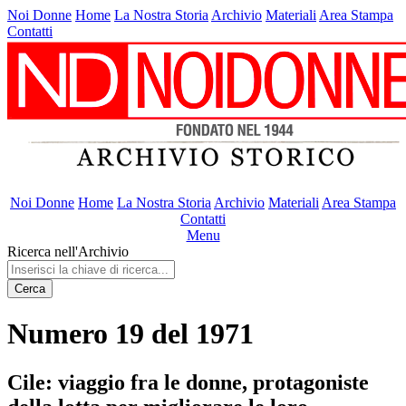
Noi Donne
Home
La Nostra Storia
Archivio
Materiali
Area Stampa
Contatti
Noi Donne
Home
La Nostra Storia
Archivio
Materiali
Area Stampa
Contatti
Menu
Ricerca nell'Archivio
Cerca
Numero 19 del 1971
Cile: viaggio fra le donne, protagoniste