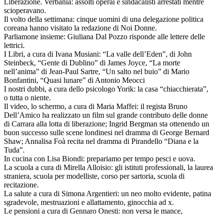
Liberazione. Verbania: assolti operai e sindacalisti arrestati mentre
scioperavano.
Il volto della settimana: cinque uomini di una delegazione politica
coreana hanno visitato la redazione di Noi Donne.
Parliamone insieme: Giuliana Dal Pozzo risponde alle lettere delle
lettrici.
I Libri, a cura di Ivana Musiani: “La valle dell’Eden”, di John
Steinbeck, “Gente di Dublino” di James Joyce, “La morte
nell’anima” di Jean-Paul Sartre, “Un salto nel buio” di Mario
Bonfantini, “Quasi lunare” di Antonio Meocci
I nostri dubbi, a cura dello psicologo Yorik: la casa “chiacchierata”,
o tutta o niente.
Il video, lo schermo, a cura di Maria Maffei: il regista Bruno
Dell’Amico ha realizzato un film sul grande contributo delle donne
di Carrara alla lotta di liberazione; Ingrid Bergman sta ottenendo un
buon successo sulle scene londinesi nel dramma di George Bernard
Shaw; Annalisa Foà recita nel dramma di Pirandello “Diana e la
Tuda”.
In cucina con Lisa Biondi: prepariamo per tempo pesci e uova.
La scuola a cura di Mirella Alloisio: gli istituti professionali, la laurea
straniera, scuola per modelliste, corso per sartoria, scuola di
recitazione.
La salute a cura di Simona Argentieri: un neo molto evidente, patina
sgradevole, mestruazioni e allattamento, ginocchia ad x.
Le pensioni a cura di Gennaro Onesti: non versa le mance,