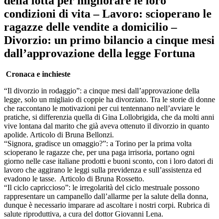
della lotta per migliorare le loro
condizioni di vita – Lavoro: scioperano le
ragazze delle vendite a domicilio –
Divorzio: un primo bilancio a cinque mesi
dall’approvazione della legge Fortuna
Cronaca e inchieste
“Il divorzio in rodaggio”: a cinque mesi dall’approvazione della
legge, solo un migliaio di coppie ha divorziato. Tra le storie di donne
che raccontano le motivazioni per cui tentennano nell’avviare le
pratiche, si differenzia quella di Gina Lollobrigida, che da molti anni
vive lontana dal marito che già aveva ottenuto il divorzio in quanto
apolide. Articolo di Bruna Bellonzi.
“Signora, gradisce un omaggio?”: a Torino per la prima volta
scioperano le ragazze che, per una paga irrisoria, portano ogni
giorno nelle case italiane prodotti e buoni sconto, con i loro datori di
lavoro che aggirano le leggi sulla previdenza e sull’assistenza ed
evadono le tasse.
Articolo di Bruna Rossetto.
“Il ciclo capriccioso”: le irregolarità del ciclo mestruale possono
rappresentare un campanello dall’allarme per la salute della donna,
dunque è necessario imparare ad ascoltare i nostri corpi. Rubrica di
salute riproduttiva, a cura del dottor Giovanni Lena.