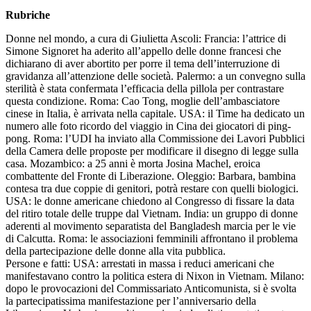
Rubriche
Donne nel mondo, a cura di Giulietta Ascoli: Francia: l’attrice di
Simone Signoret ha aderito all’appello delle donne francesi che
dichiarano di aver abortito per porre il tema dell’interruzione di
gravidanza all’attenzione delle società. Palermo: a un convegno sulla
sterilità è stata confermata l’efficacia della pillola per contrastare
questa condizione. Roma: Cao Tong, moglie dell’ambasciatore
cinese in Italia, è arrivata nella capitale. USA: il Time ha dedicato un
numero alle foto ricordo del viaggio in Cina dei giocatori di ping-
pong. Roma: l’UDI ha inviato alla Commissione dei Lavori Pubblici
della Camera delle proposte per modificare il disegno di legge sulla
casa. Mozambico: a 25 anni è morta Josina Machel, eroica
combattente del Fronte di Liberazione. Oleggio: Barbara, bambina
contesa tra due coppie di genitori, potrà restare con quelli biologici.
USA: le donne americane chiedono al Congresso di fissare la data
del ritiro totale delle truppe dal Vietnam. India: un gruppo di donne
aderenti al movimento separatista del Bangladesh marcia per le vie
di Calcutta. Roma: le associazioni femminili affrontano il problema
della partecipazione delle donne alla vita pubblica.
Persone e fatti: USA: arrestati in massa i reduci americani che
manifestavano contro la politica estera di Nixon in Vietnam. Milano:
dopo le provocazioni del Commissariato Anticomunista, si è svolta
la partecipatissima manifestazione per l’anniversario della