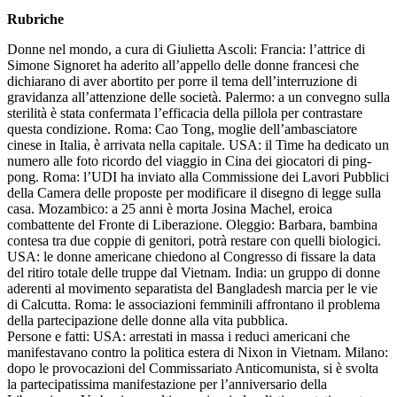
Rubriche
Donne nel mondo, a cura di Giulietta Ascoli: Francia: l’attrice di
Simone Signoret ha aderito all’appello delle donne francesi che
dichiarano di aver abortito per porre il tema dell’interruzione di
gravidanza all’attenzione delle società. Palermo: a un convegno sulla
sterilità è stata confermata l’efficacia della pillola per contrastare
questa condizione. Roma: Cao Tong, moglie dell’ambasciatore
cinese in Italia, è arrivata nella capitale. USA: il Time ha dedicato un
numero alle foto ricordo del viaggio in Cina dei giocatori di ping-
pong. Roma: l’UDI ha inviato alla Commissione dei Lavori Pubblici
della Camera delle proposte per modificare il disegno di legge sulla
casa. Mozambico: a 25 anni è morta Josina Machel, eroica
combattente del Fronte di Liberazione. Oleggio: Barbara, bambina
contesa tra due coppie di genitori, potrà restare con quelli biologici.
USA: le donne americane chiedono al Congresso di fissare la data
del ritiro totale delle truppe dal Vietnam. India: un gruppo di donne
aderenti al movimento separatista del Bangladesh marcia per le vie
di Calcutta. Roma: le associazioni femminili affrontano il problema
della partecipazione delle donne alla vita pubblica.
Persone e fatti: USA: arrestati in massa i reduci americani che
manifestavano contro la politica estera di Nixon in Vietnam. Milano:
dopo le provocazioni del Commissariato Anticomunista, si è svolta
la partecipatissima manifestazione per l’anniversario della