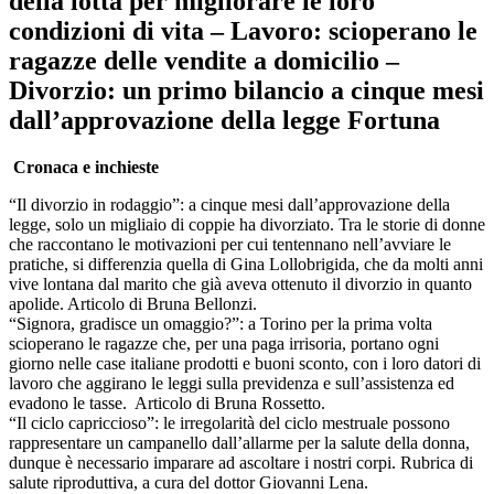
della lotta per migliorare le loro
condizioni di vita – Lavoro: scioperano le
ragazze delle vendite a domicilio –
Divorzio: un primo bilancio a cinque mesi
dall’approvazione della legge Fortuna
Cronaca e inchieste
“Il divorzio in rodaggio”: a cinque mesi dall’approvazione della
legge, solo un migliaio di coppie ha divorziato. Tra le storie di donne
che raccontano le motivazioni per cui tentennano nell’avviare le
pratiche, si differenzia quella di Gina Lollobrigida, che da molti anni
vive lontana dal marito che già aveva ottenuto il divorzio in quanto
apolide. Articolo di Bruna Bellonzi.
“Signora, gradisce un omaggio?”: a Torino per la prima volta
scioperano le ragazze che, per una paga irrisoria, portano ogni
giorno nelle case italiane prodotti e buoni sconto, con i loro datori di
lavoro che aggirano le leggi sulla previdenza e sull’assistenza ed
evadono le tasse.
Articolo di Bruna Rossetto.
“Il ciclo capriccioso”: le irregolarità del ciclo mestruale possono
rappresentare un campanello dall’allarme per la salute della donna,
dunque è necessario imparare ad ascoltare i nostri corpi. Rubrica di
salute riproduttiva, a cura del dottor Giovanni Lena.