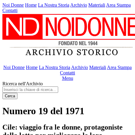
Noi Donne
Home
La Nostra Storia
Archivio
Materiali
Area Stampa
Contatti
Noi Donne
Home
La Nostra Storia
Archivio
Materiali
Area Stampa
Contatti
Menu
Ricerca nell'Archivio
Cerca
Numero 19 del 1971
Cile: viaggio fra le donne, protagoniste