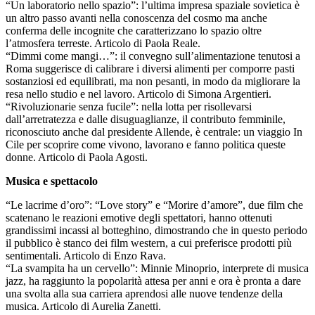
“Un laboratorio nello spazio”: l’ultima impresa spaziale sovietica è
un altro passo avanti nella conoscenza del cosmo ma anche
conferma delle incognite che caratterizzano lo spazio oltre
l’atmosfera terreste. Articolo di Paola Reale.
“Dimmi come mangi…”: il convegno sull’alimentazione tenutosi a
Roma suggerisce di calibrare i diversi alimenti per comporre pasti
sostanziosi ed equilibrati, ma non pesanti, in modo da migliorare la
resa nello studio e nel lavoro. Articolo di Simona Argentieri.
“Rivoluzionarie senza fucile”: nella lotta per risollevarsi
dall’arretratezza e dalle disuguaglianze, il contributo femminile,
riconosciuto anche dal presidente Allende, è centrale: un viaggio In
Cile per scoprire come vivono, lavorano e fanno politica queste
donne. Articolo di Paola Agosti.
Musica e spettacolo
“Le lacrime d’oro”: “Love story” e “Morire d’amore”, due film che
scatenano le reazioni emotive degli spettatori, hanno ottenuti
grandissimi incassi al botteghino, dimostrando che in questo periodo
il pubblico è stanco dei film western, a cui preferisce prodotti più
sentimentali. Articolo di Enzo Rava.
“La svampita ha un cervello”: Minnie Minoprio, interprete di musica
jazz, ha raggiunto la popolarità attesa per anni e ora è pronta a dare
una svolta alla sua carriera aprendosi alle nuove tendenze della
musica. Articolo di Aurelia Zanetti.