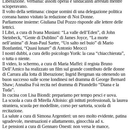
Liberazione. Verbania: assolti operai e sindacalisti arrestati mentre
scioperavano.
Il volto della settimana: cinque uomini di una delegazione politica
coreana hanno visitato la redazione di Noi Donne.
Parliamone insieme: Giuliana Dal Pozzo risponde alle lettere delle
lettrici.
I Libri, a cura di Ivana Musiani: “La valle dell’Eden”, di John
Steinbeck, “Gente di Dublino” di James Joyce, “La morte
nell’anima” di Jean-Paul Sartre, “Un salto nel buio” di Mario
Bonfantini, “Quasi lunare” di Antonio Meocci
I nostri dubbi, a cura dello psicologo Yorik: la casa “chiacchierata”,
o tutta o niente.
Il video, lo schermo, a cura di Maria Maffei: il regista Bruno
Dell’Amico ha realizzato un film sul grande contributo delle donne
di Carrara alla lotta di liberazione; Ingrid Bergman sta ottenendo un
buon successo sulle scene londinesi nel dramma di George Bernard
Shaw; Annalisa Foà recita nel dramma di Pirandello “Diana e la
Tuda”.
In cucina con Lisa Biondi: prepariamo per tempo pesci e uova.
La scuola a cura di Mirella Alloisio: gli istituti professionali, la laurea
straniera, scuola per modelliste, corso per sartoria, scuola di
recitazione.
La salute a cura di Simona Argentieri: un neo molto evidente, patina
sgradevole, mestruazioni e allattamento, ginocchia ad x.
Le pensioni a cura di Gennaro Onesti: non versa le mance,