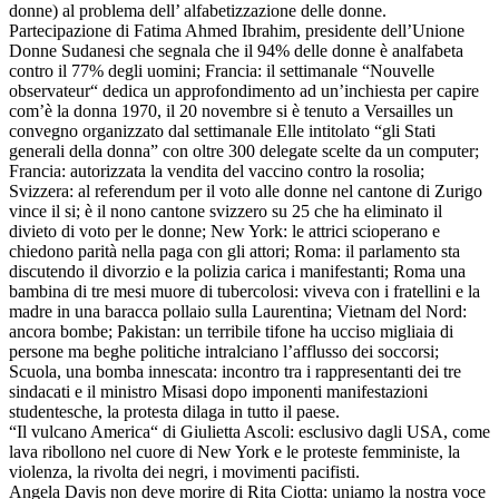
donne) al problema dell’ alfabetizzazione delle donne.
Partecipazione di Fatima Ahmed Ibrahim, presidente dell’Unione
Donne Sudanesi che segnala che il 94% delle donne è analfabeta
contro il 77% degli uomini; Francia: il settimanale “Nouvelle
observateur“ dedica un approfondimento ad un’inchiesta per capire
com’è la donna 1970, il 20 novembre si è tenuto a Versailles un
convegno organizzato dal settimanale Elle intitolato “gli Stati
generali della donna” con oltre 300 delegate scelte da un computer;
Francia: autorizzata la vendita del vaccino contro la rosolia;
Svizzera: al referendum per il voto alle donne nel cantone di Zurigo
vince il si; è il nono cantone svizzero su 25 che ha eliminato il
divieto di voto per le donne; New York: le attrici scioperano e
chiedono parità nella paga con gli attori; Roma: il parlamento sta
discutendo il divorzio e la polizia carica i manifestanti; Roma una
bambina di tre mesi muore di tubercolosi: viveva con i fratellini e la
madre in una baracca pollaio sulla Laurentina; Vietnam del Nord:
ancora bombe; Pakistan: un terribile tifone ha ucciso migliaia di
persone ma beghe politiche intralciano l’afflusso dei soccorsi;
Scuola, una bomba innescata: incontro tra i rappresentanti dei tre
sindacati e il ministro Misasi dopo imponenti manifestazioni
studentesche, la protesta dilaga in tutto il paese.
“Il vulcano America“ di Giulietta Ascoli: esclusivo dagli USA, come
lava ribollono nel cuore di New York e le proteste femministe, la
violenza, la rivolta dei negri, i movimenti pacifisti.
Angela Davis non deve morire di Rita Ciotta: uniamo la nostra voce