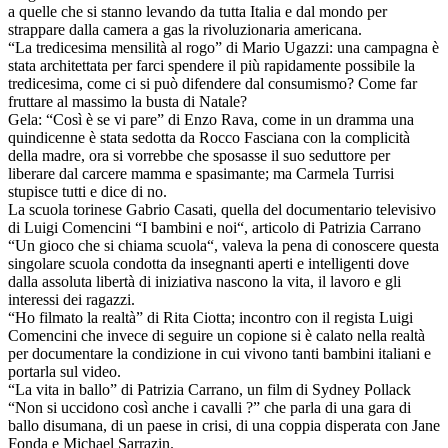
a quelle che si stanno levando da tutta Italia e dal mondo per
strappare dalla camera a gas la rivoluzionaria americana.
“La tredicesima mensilità al rogo” di Mario Ugazzi: una campagna è
stata architettata per farci spendere il più rapidamente possibile la
tredicesima, come ci si può difendere dal consumismo? Come far
fruttare al massimo la busta di Natale?
Gela: “Così è se vi pare” di Enzo Rava, come in un dramma una
quindicenne è stata sedotta da Rocco Fasciana con la complicità
della madre, ora si vorrebbe che sposasse il suo seduttore per
liberare dal carcere mamma e spasimante; ma Carmela Turrisi
stupisce tutti e dice di no.
La scuola torinese Gabrio Casati, quella del documentario televisivo
di Luigi Comencini “I bambini e noi“, articolo di Patrizia Carrano
“Un gioco che si chiama scuola“, valeva la pena di conoscere questa
singolare scuola condotta da insegnanti aperti e intelligenti dove
dalla assoluta libertà di iniziativa nascono la vita, il lavoro e gli
interessi dei ragazzi.
“Ho filmato la realtà” di Rita Ciotta; incontro con il regista Luigi
Comencini che invece di seguire un copione si è calato nella realtà
per documentare la condizione in cui vivono tanti bambini italiani e
portarla sul video.
“La vita in ballo” di Patrizia Carrano, un film di Sydney Pollack
“Non si uccidono così anche i cavalli ?” che parla di una gara di
ballo disumana, di un paese in crisi, di una coppia disperata con Jane
Fonda e Michael Sarrazin.