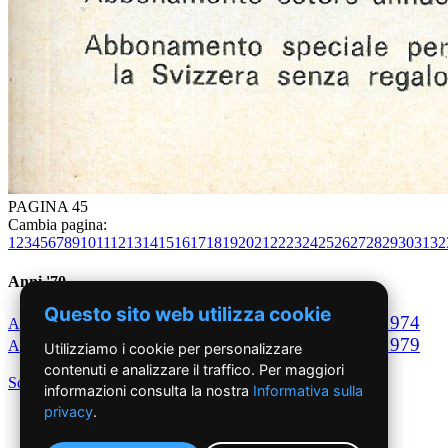
PAGINA 45
Cambia pagina:
1
2
3
4
5
6
7
8
9
10
11
12
13
14
15
16
17
18
19
20
21
22
23
24
25
26
27
28
29
30
31
32
Anni '70
Questo sito web utilizza cookie
1970
1971
1972
1973
1974
Anno
Anno
Anno
Anno
Anno
1975
1976
1977
1978
1979
Anno
Anno
Anno
Anno
Anno
Utilizziamo i cookie per personalizzare
contenuti e analizzare il traffico. Per maggiori
Scegli per decennio
informazioni consulta la nostra
Informativa sulla
privacy
.