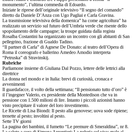
monumento”, l’ultima commedia di Edoardo.
Iniziate le riprese dell’originale televisivo “Il segno del comando”
diretto da Daniele D’Anza con Ugo Pagliai e Carla Gravina.
La trasmissione televisiva della domenica” ha come agricoltura” ha
realizzato un servizio sul futuro dell’Umbria verde che risente dello
spopolamento delle campagne; la troupe guidata dalla regista
Rosalba Costantini ha organizzato un incontro con gli abitanti di San
pellegrino, frazione di Gualdo Tadino.
“Il partner di Carla” di Agnese De Donato: al teatro dell’Opera di
Roma il coreografo e ballerino Amedeo Amodio interpreta
“Petruska” di Stravinskij.
Rubriche
Parliamone insieme di Giuliana Dal Pozzo, lettere delle lettrici alla
direttrice
La donna nel mondo e in Italia: brevi di curiosità, cronaca e
avvenimenti
Il guardafacce, il volto della settimana; “Il pensionato tutto d’oro” è
il l’ingegner Valerio, ex presidente della Montedison che va in
pensione con 1.500 milioni di lire. Intanto i piccoli azionisti hanno
visto precipitare il valore del loro investimento.
Le Ricette di Lisa Biondi: Il pesto alla genovese; uova sode ripiene;
trenette al pesto; involtini al pesto.
Sette TV giorni
La pagina dei bambini, il fumetto “Le premure di Smeraldina”, nr 8.
La salute a cura di Simona Argentieri: La peluria sul viso; male al