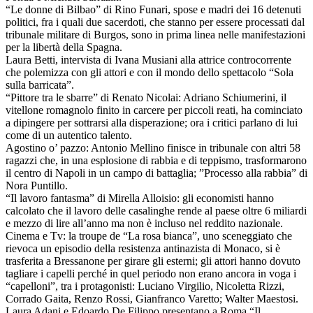
“Le donne di Bilbao” di Rino Funari, spose e madri dei 16 detenuti
politici, fra i quali due sacerdoti, che stanno per essere processati dal
tribunale militare di Burgos, sono in prima linea nelle manifestazioni
per la libertà della Spagna.
Laura Betti, intervista di Ivana Musiani alla attrice controcorrente
che polemizza con gli attori e con il mondo dello spettacolo “Sola
sulla barricata”.
“Pittore tra le sbarre” di Renato Nicolai: Adriano Schiumerini, il
vitellone romagnolo finito in carcere per piccoli reati, ha cominciato
a dipingere per sottrarsi alla disperazione; ora i critici parlano di lui
come di un autentico talento.
Agostino o’ pazzo: Antonio Mellino finisce in tribunale con altri 58
ragazzi che, in una esplosione di rabbia e di teppismo, trasformarono
il centro di Napoli in un campo di battaglia; ”Processo alla rabbia” di
Nora Puntillo.
“Il lavoro fantasma” di Mirella Alloisio: gli economisti hanno
calcolato che il lavoro delle casalinghe rende al paese oltre 6 miliardi
e mezzo di lire all’anno ma non è incluso nel reddito nazionale.
Cinema e Tv: la troupe de “La rosa bianca”, uno sceneggiato che
rievoca un episodio della resistenza antinazista di Monaco, si è
trasferita a Bressanone per girare gli esterni; gli attori hanno dovuto
tagliare i capelli perché in quel periodo non erano ancora in voga i
“capelloni”, tra i protagonisti: Luciano Virgilio, Nicoletta Rizzi,
Corrado Gaita, Renzo Rossi, Gianfranco Varetto; Walter Maestosi.
Laura Adani e Edoardo De Filippo presentano a Roma “Il