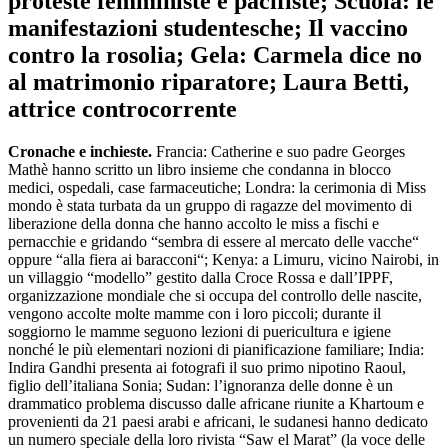
proteste femministe e pacifiste; Scuola: le
manifestazioni studentesche; Il vaccino
contro la rosolia; Gela: Carmela dice no
al matrimonio riparatore; Laura Betti,
attrice controcorrente
Cronache e inchieste.
Francia: Catherine e suo padre Georges
Mathè hanno scritto un libro insieme che condanna in blocco
medici, ospedali, case farmaceutiche; Londra: la cerimonia di Miss
mondo è stata turbata da un gruppo di ragazze del movimento di
liberazione della donna che hanno accolto le miss a fischi e
pernacchie e gridando “sembra di essere al mercato delle vacche“
oppure “alla fiera ai baracconi“; Kenya: a Limuru, vicino Nairobi, in
un villaggio “modello” gestito dalla Croce Rossa e dall’IPPF,
organizzazione mondiale che si occupa del controllo delle nascite,
vengono accolte molte mamme con i loro piccoli; durante il
soggiorno le mamme seguono lezioni di puericultura e igiene
nonché le più elementari nozioni di pianificazione familiare; India:
Indira Gandhi presenta ai fotografi il suo primo nipotino Raoul,
figlio dell’italiana Sonia; Sudan: l’ignoranza delle donne è un
drammatico problema discusso dalle africane riunite a Khartoum e
provenienti da 21 paesi arabi e africani, le sudanesi hanno dedicato
un numero speciale della loro rivista “Saw el Marat” (la voce delle