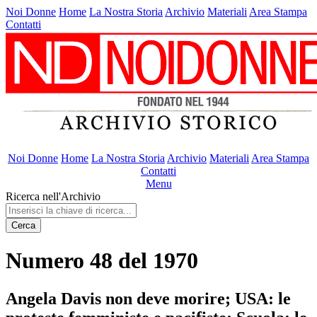
Noi Donne
Home
La Nostra Storia
Archivio
Materiali
Area Stampa
Contatti
Noi Donne
Home
La Nostra Storia
Archivio
Materiali
Area Stampa
Contatti
Menu
Ricerca nell'Archivio
Cerca
Numero 48 del 1970
Angela Davis non deve morire; USA: le