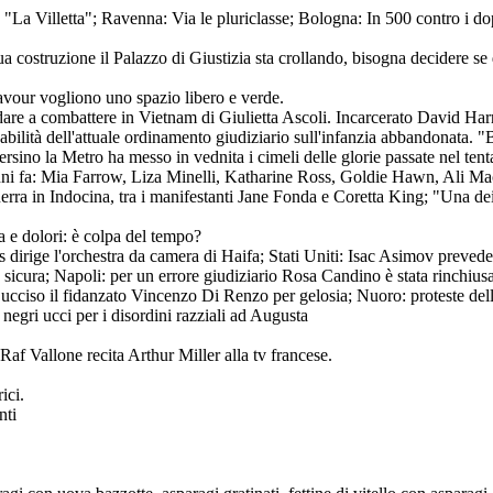
"La Villetta"; Ravenna: Via le pluriclasse; Bologna: In 500 contro i do
 costruzione il Palazzo di Giustizia sta crollando, bisogna decidere se 
Cavour vogliono uno spazio libero e verde.
andare a combattere in Vietnam di Giulietta Ascoli. Incarcerato David Har
onsabilità dell'attuale ordinamento giudiziario sull'infanzia abbandonata. 
rsino la Metro ha messo in vednita i cimeli delle glorie passate nel tent
anni fa: Mia Farrow, Liza Minelli, Katharine Ross, Goldie Hawn, Ali M
ra in Indocina, tra i manifestanti Jane Fonda e Coretta King; "Una dei
a e dolori: è colpa del tempo?
tlas dirige l'orchestra da camera di Haifa; Stati Uniti: Isac Asimov prev
e è sicura; Napoli: per un errore giudiziario Rosa Candino è stata rinc
cciso il fidanzato Vincenzo Di Renzo per gelosia; Nuoro: proteste delle 
negri ucci per i disordini razziali ad Augusta
f Vallone recita Arthur Miller alla tv francese.
ici.
nti