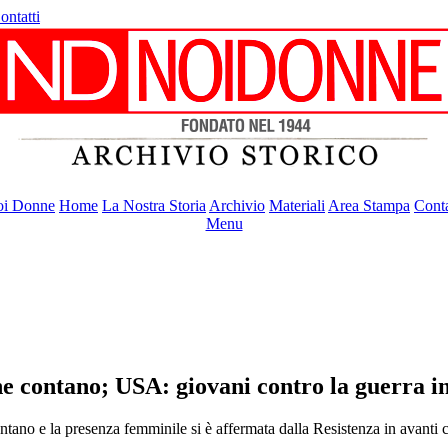
ontatti
i Donne
Home
La Nostra Storia
Archivio
Materiali
Area Stampa
Conta
Menu
e contano; USA: giovani contro la guerra 
o e la presenza femminile si è affermata dalla Resistenza in avanti con 