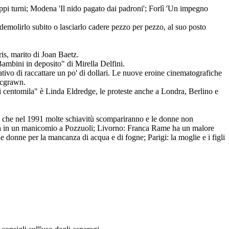
ppi turni; Modena 'Il nido pagato dai padroni'; Forlì 'Un impegno
demolirlo subito o lasciarlo cadere pezzo per pezzo, al suo posto
ris, marito di Joan Baetz.
"Bambini in deposito" di Mirella Delfini.
ativo di raccattare un po' di dollari. Le nuove eroine cinematografiche
acgrawn.
 centomila" è Linda Eldredge, le proteste anche a Londra, Berlino e
ede che nel 1991 molte schiavitù scompariranno e le donne non
hiusa in un manicomio a Pozzuoli; Livorno: Franca Rame ha un malore
donne per la mancanza di acqua e di fogne; Parigi: la moglie e i figli