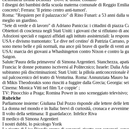
I disegni dei bambini della scuola materna comunale di Reggio Emilia 
concreto'; Ferrara: 'Il primo centro anti-tumori'.
Roma: "Requiem per il palazzaccio" di Rino Funari: a 53 anni dalla sua
meglio un giardino.
"Sete di verde e di lavoro" di Adriano Paniccia: i cittadini di piazza 
Obiettori di coscienza negli Stati Uniti: i giovani che si rifiutano di 
Adozioni speciali e ragazzi affidati agli istituto assistenziali: la resp
USA e divismo tramontato: 'Le dive nel cestino' di Patrizia Carrano, pe
sono meno belle e più normali, ma ance più brave di quelle di venti 
USA: marcia dei giovani a Whashingeton contro Nixon e contro la guer
Saigon.
Salute:'Paura della primavera' di Simona Argentieri. Stanchezza, apati
Francia: le donne potranno iscriversi al Politecnico; Israele: Dalia A
subiranno più discriminazioni; Stati Uniti: la pillola anticoncezional
sul palcoscenico del teatro di Venturina. Roma: Annunziata Mauro ha u
di Mikis Theodorakis sono riusciti a fuggire dalla Grecia; Georgia: sei 
Cinema: Monica Vitti nel film 'Le coppie' ;
TV: Pinocchio a Praga; Romina Power in uno sceneggiato televisivo; Ra
Rubriche
Parliamone insieme: Giuliana Dal Pozzo risponde alle lettere delle lettr
La donna nel mondo e in Italia: brevi di curiosità, cronaca e avvenime
Il volto della settimana: Il guardafacce. Infelice Riva
Il medico di Simona Argentieri
I nostri dubbi, lo psicologo Yorik