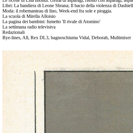
Le ricette di Lisa Biondi: crema di asparagi, risotto con asparagi, aspar
Libri: La bandiera di Leone Sbrana; Il bacio della violenza di Dashiel
Moda: il robemanteau di lino, Week-end fra sole e pioggia.
La scuola di Mirella Alloisio
La pagina dei bambini: fumetto 'Il rivale di Atomino'
La settimana radio televisiva
Redazionali
Bye-lines, All, Rex DL3, bagnoschiuma Vidal, Deborah, Multimixer