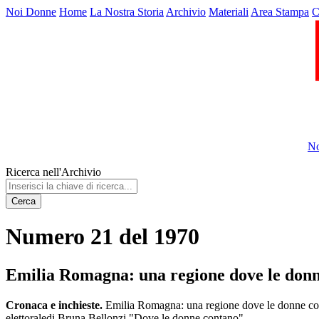
Noi Donne
Home
La Nostra Storia
Archivio
Materiali
Area Stampa
C
No
Ricerca nell'Archivio
Cerca
Numero 21 del 1970
Emilia Romagna: una regione dove le donn
Cronaca e inchieste.
Emilia Romagna: una regione dove le donne contan
elettoraledi Bruna Bellonzi "Dove le donne contano"