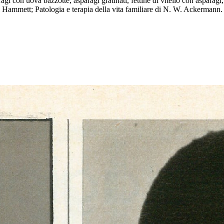
agi con uova bazzotte, asparagi gratinati, fettine di vitello con asparagi,
l Hammett; Patologia e terapia della vita familiare di N. W. Ackermann.