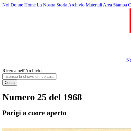
Noi Donne
Home
La Nostra Storia
Archivio
Materiali
Area Stampa
C
No
Ricerca nell'Archivio
Cerca
Numero 25 del 1968
Parigi a cuore aperto