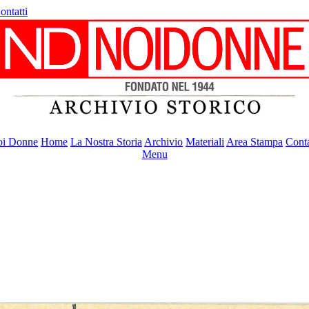
ontatti
i Donne
Home
La Nostra Storia
Archivio
Materiali
Area Stampa
Conta
Menu