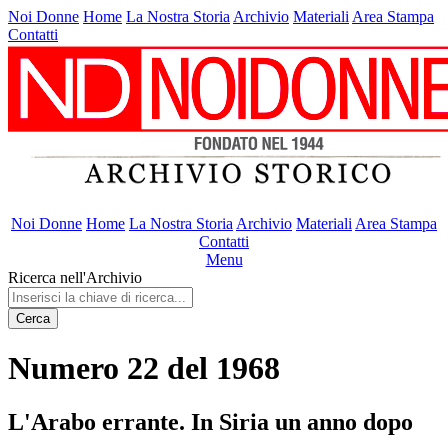
Noi Donne
Home
La Nostra Storia
Archivio
Materiali
Area Stampa
Contatti
Noi Donne
Home
La Nostra Storia
Archivio
Materiali
Area Stampa
Contatti
Menu
Ricerca nell'Archivio
Cerca
Numero 22 del 1968
L'Arabo errante. In Siria un anno dopo