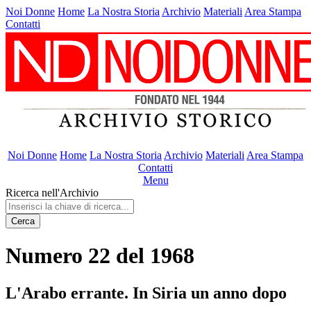
Noi Donne
Home
La Nostra Storia
Archivio
Materiali
Area Stampa
Contatti
Noi Donne
Home
La Nostra Storia
Archivio
Materiali
Area Stampa
Contatti
Menu
Ricerca nell'Archivio
Cerca
Numero 22 del 1968
L'Arabo errante. In Siria un anno dopo