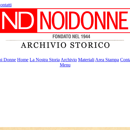
ontatti
i Donne
Home
La Nostra Storia
Archivio
Materiali
Area Stampa
Conta
Menu