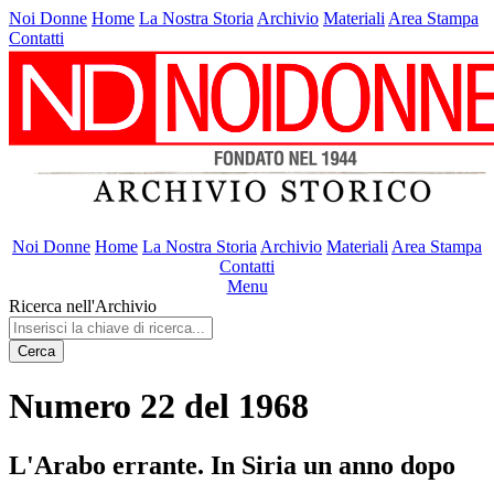
Noi Donne
Home
La Nostra Storia
Archivio
Materiali
Area Stampa
Contatti
Noi Donne
Home
La Nostra Storia
Archivio
Materiali
Area Stampa
Contatti
Menu
Ricerca nell'Archivio
Cerca
Numero 22 del 1968
L'Arabo errante. In Siria un anno dopo