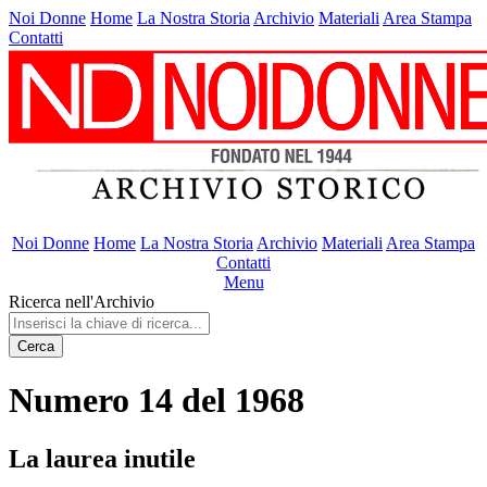
Noi Donne
Home
La Nostra Storia
Archivio
Materiali
Area Stampa
Contatti
Noi Donne
Home
La Nostra Storia
Archivio
Materiali
Area Stampa
Contatti
Menu
Ricerca nell'Archivio
Cerca
Numero 14 del 1968
La laurea inutile