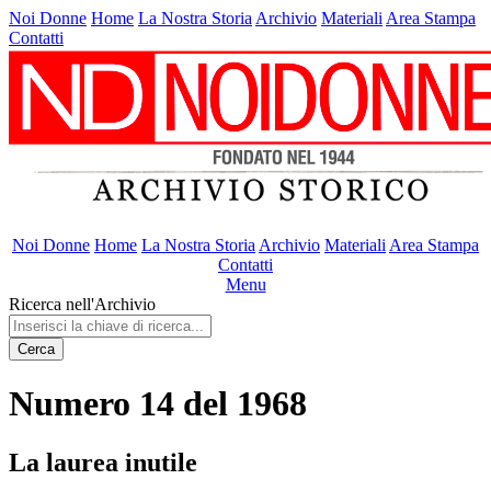
Noi Donne
Home
La Nostra Storia
Archivio
Materiali
Area Stampa
Contatti
Noi Donne
Home
La Nostra Storia
Archivio
Materiali
Area Stampa
Contatti
Menu
Ricerca nell'Archivio
Cerca
Numero 14 del 1968
La laurea inutile