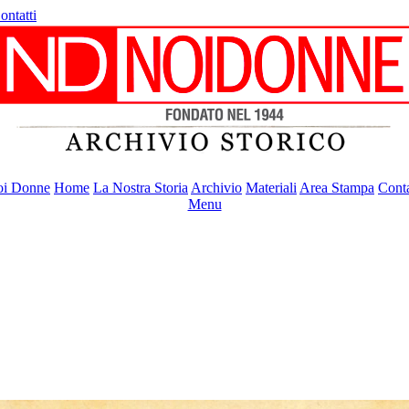
ontatti
i Donne
Home
La Nostra Storia
Archivio
Materiali
Area Stampa
Conta
Menu