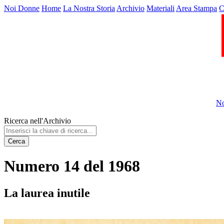
Noi Donne
Home
La Nostra Storia
Archivio
Materiali
Area Stampa
C
No
Ricerca nell'Archivio
Cerca
Numero 14 del 1968
La laurea inutile