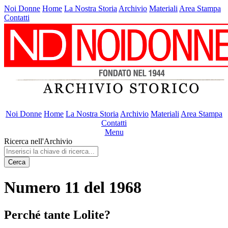
Noi Donne
Home
La Nostra Storia
Archivio
Materiali
Area Stampa
Contatti
Noi Donne
Home
La Nostra Storia
Archivio
Materiali
Area Stampa
Contatti
Menu
Ricerca nell'Archivio
Cerca
Numero 11 del 1968
Perché tante Lolite?