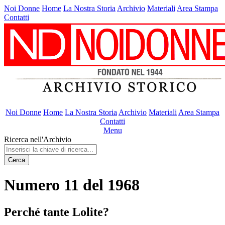
Noi Donne
Home
La Nostra Storia
Archivio
Materiali
Area Stampa
Contatti
Noi Donne
Home
La Nostra Storia
Archivio
Materiali
Area Stampa
Contatti
Menu
Ricerca nell'Archivio
Cerca
Numero 11 del 1968
Perché tante Lolite?