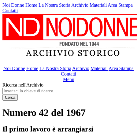
Noi Donne
Home
La Nostra Storia
Archivio
Materiali
Area Stampa
Contatti
Noi Donne
Home
La Nostra Storia
Archivio
Materiali
Area Stampa
Contatti
Menu
Ricerca nell'Archivio
Cerca
Numero 42 del 1967
Il primo lavoro è arrangiarsi