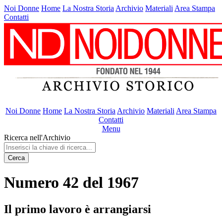
Noi Donne
Home
La Nostra Storia
Archivio
Materiali
Area Stampa
Contatti
Noi Donne
Home
La Nostra Storia
Archivio
Materiali
Area Stampa
Contatti
Menu
Ricerca nell'Archivio
Cerca
Numero 42 del 1967
Il primo lavoro è arrangiarsi