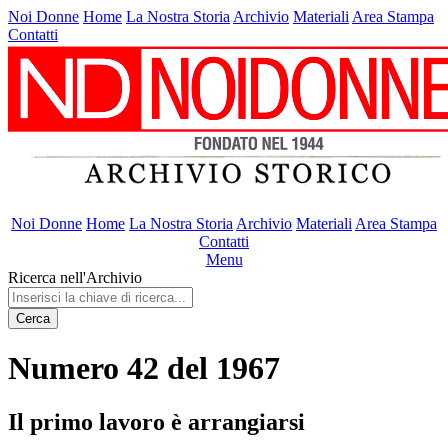
Noi Donne
Home
La Nostra Storia
Archivio
Materiali
Area Stampa
Contatti
Noi Donne
Home
La Nostra Storia
Archivio
Materiali
Area Stampa
Contatti
Menu
Ricerca nell'Archivio
Cerca
Numero 42 del 1967
Il primo lavoro è arrangiarsi