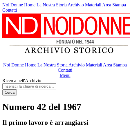
Noi Donne
Home
La Nostra Storia
Archivio
Materiali
Area Stampa
Contatti
Noi Donne
Home
La Nostra Storia
Archivio
Materiali
Area Stampa
Contatti
Menu
Ricerca nell'Archivio
Cerca
Numero 42 del 1967
Il primo lavoro è arrangiarsi