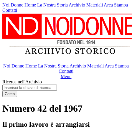
Noi Donne
Home
La Nostra Storia
Archivio
Materiali
Area Stampa
Contatti
Noi Donne
Home
La Nostra Storia
Archivio
Materiali
Area Stampa
Contatti
Menu
Ricerca nell'Archivio
Cerca
Numero 42 del 1967
Il primo lavoro è arrangiarsi