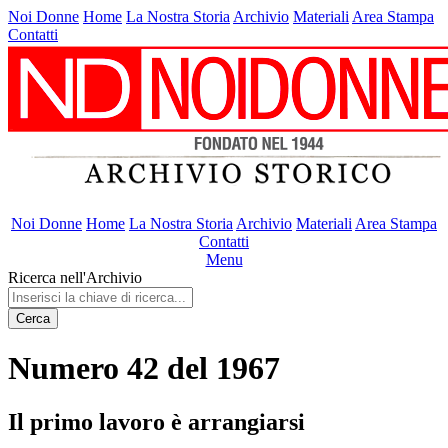
Noi Donne
Home
La Nostra Storia
Archivio
Materiali
Area Stampa
Contatti
Noi Donne
Home
La Nostra Storia
Archivio
Materiali
Area Stampa
Contatti
Menu
Ricerca nell'Archivio
Cerca
Numero 42 del 1967
Il primo lavoro è arrangiarsi