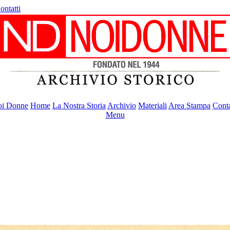
ontatti
i Donne
Home
La Nostra Storia
Archivio
Materiali
Area Stampa
Conta
Menu