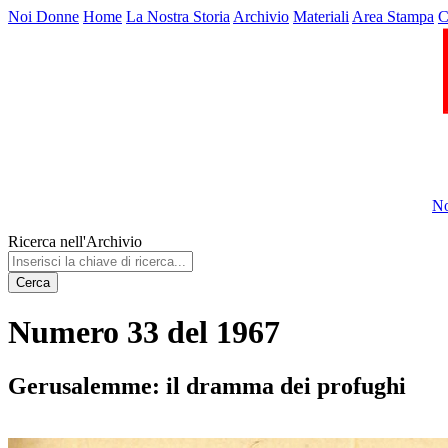
Noi Donne
Home
La Nostra Storia
Archivio
Materiali
Area Stampa
C
No
Ricerca nell'Archivio
Cerca
Numero 33 del 1967
Gerusalemme: il dramma dei profughi