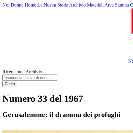
Noi Donne
Home
La Nostra Storia
Archivio
Materiali
Area Stampa
C
No
Ricerca nell'Archivio
Cerca
Numero 33 del 1967
Gerusalemme: il dramma dei profughi