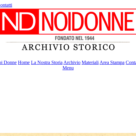
ontatti
i Donne
Home
La Nostra Storia
Archivio
Materiali
Area Stampa
Conta
Menu