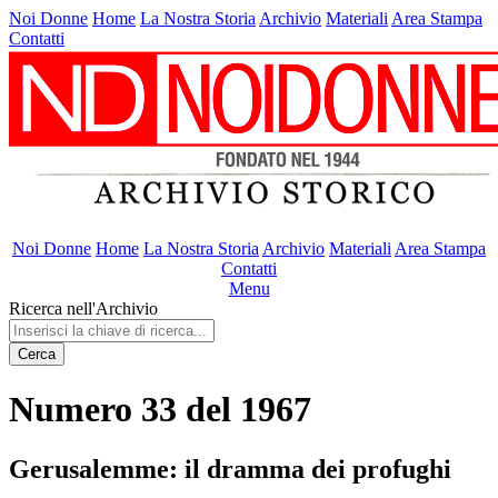
Noi Donne
Home
La Nostra Storia
Archivio
Materiali
Area Stampa
Contatti
Noi Donne
Home
La Nostra Storia
Archivio
Materiali
Area Stampa
Contatti
Menu
Ricerca nell'Archivio
Cerca
Numero 33 del 1967
Gerusalemme: il dramma dei profughi