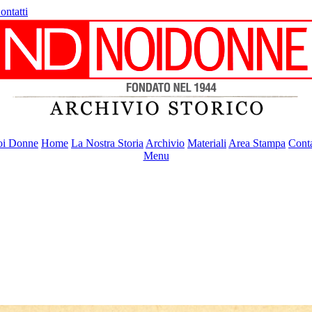
ontatti
i Donne
Home
La Nostra Storia
Archivio
Materiali
Area Stampa
Conta
Menu