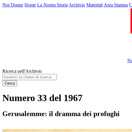
Noi Donne
Home
La Nostra Storia
Archivio
Materiali
Area Stampa
C
No
Ricerca nell'Archivio
Cerca
Numero 33 del 1967
Gerusalemme: il dramma dei profughi