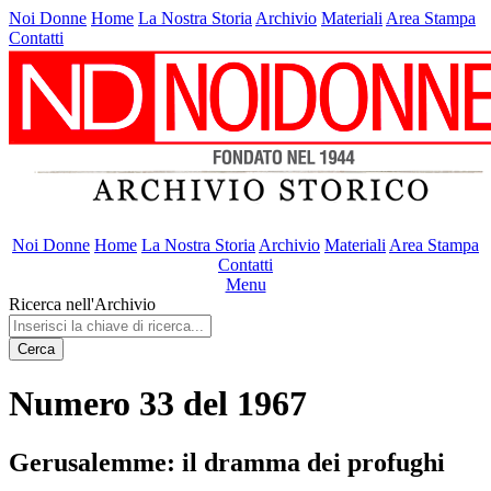
Noi Donne
Home
La Nostra Storia
Archivio
Materiali
Area Stampa
Contatti
Noi Donne
Home
La Nostra Storia
Archivio
Materiali
Area Stampa
Contatti
Menu
Ricerca nell'Archivio
Cerca
Numero 33 del 1967
Gerusalemme: il dramma dei profughi