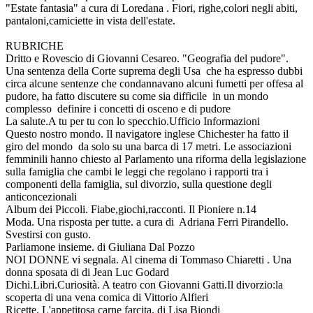
"Estate fantasia" a cura di Loredana . Fiori, righe,colori negli abiti,
pantaloni,camiciette in vista dell'estate.
RUBRICHE
Dritto e Rovescio di Giovanni Cesareo. "Geografia del pudore".
Una sentenza della Corte suprema degli Usa che ha espresso dubbi
circa alcune sentenze che condannavano alcuni fumetti per offesa al
pudore, ha fatto discutere su come sia difficile in un mondo
complesso definire i concetti di osceno e di pudore
La salute.A tu per tu con lo specchio.Ufficio Informazioni
Questo nostro mondo. Il navigatore inglese Chichester ha fatto il
giro del mondo da solo su una barca di 17 metri. Le associazioni
femminili hanno chiesto al Parlamento una riforma della legislazione
sulla famiglia che cambi le leggi che regolano i rapporti tra i
componenti della famiglia, sul divorzio, sulla questione degli
anticoncezionali
Album dei Piccoli. Fiabe,giochi,racconti. Il Pioniere n.14
Moda. Una risposta per tutte. a cura di Adriana Ferri Pirandello.
Svestirsi con gusto.
Parliamone insieme. di Giuliana Dal Pozzo
NOI DONNE vi segnala. Al cinema di Tommaso Chiaretti . Una
donna sposata di di Jean Luc Godard
Dichi.Libri.Curiosità. A teatro con Giovanni Gatti.Il divorzio:la
scoperta di una vena comica di Vittorio Alfieri
Ricette. L'appetitosa carne farcita, di Lisa Biondi