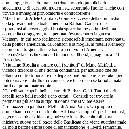
donna oggetto e la donna in vetrina il mondo pubblicitario
specialmente di paesi più moderni sta scoprendo l'uomo anche con
trovate e immagini provocatorie e controcorrente.
"Mac Bird" di Adele Cambria. Grande successo della commedia
della giovane intellettuale americana Barbara Garson che
ispirandosi ai personaggi di Shakespeare ha messo in piedi una
commedia coraggiosa, nata per manifestare contro la guerra in
Vietnam, in cui sono facilmente riconoscibili importanti personaggi
della politica americana, da Johnson e la moglie, ai fratelli Kennedy
e con oro i tragici fatti che hanno sconvolto l'America.
Che cos'è la Costituzione/2. Democrazia,libertà, eguaglianza. Di
Enzo Rava.
"Aiutiamo Rosalia a tornare con i genitori" di Maria Maffei.La
vicenda dolorosa di una donna condannata per adulterio che sta
lottando contro tribunali e una legislazione familiare arretrata per
potere riavere il diritto di riconoscere e tenere con sè la figlia nata
fuori dal primo matrimonio.
"Capelli sani,capelli belli" a cura di Barbara Galli. Tutti i tipi di
capelli sono belli purchè siano curati. . Consigli per trovare la
pettinatura più adatta al tipo di donna che si vuole essere.
"Le ragazze in gamba di Melfi" di Anna Pomar. Un gruppo di
donne hanno creato un circolo "Adriana Cacioppo" per incontrarsi,
leggere,scambiarsi idee,orgabnizzare iniziative culturali. Una
iniziativa nuova per il paese della Basilicata che viene guardata male
da molti perchè espressione di emancipazione e libertà femminile.