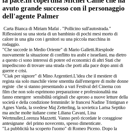
la pace.In copertina Michel Caine che ha
avuto grande successo con il personaggio
dell'agente Palmer
Carta Bianca di Miriam Mafai . "Pollicino sull'autostrada."
Riflessioni su una storia di un bambinio di pochi mesi morto di
calore in una gita con i genitori su una piccola macchina in
rodaggio.
"Che succede in Medio Oriente" di Mario Galletti.Riesplode
nuovamente la situazione di conflitto tra arabi e israeliani, ma dietro
a questo ci sono interessi di potere ed economici di altri Stati che
impediscono di trovare una strada che porti alla pace dopo anni di
guerre e crisi.
"Ciak per signore" di Mino Argentieri.L'idea che il mestiere di
regista sia solo maschile viene smentita dall'emergere di molte donne
registe che si stanno presentando a vari Festival del Cinema con
film che non solo esprimono preparazione e professionalità ma
fanno emergere sensibilità originali che aprono a nuove letture della
società e della condizione femminile: le francesi Nadine Trintignan e
Agnes Varda, la svedese Maj Zetterling, la sovietica Larisa Septiko
ma anche molte italiane come Liliana Cavani, Lina
Wertmuller,Lorenza Mazzetti. Vanno però ricordate le coraggiose
antesignane del primo novecento, spesso dimenticate.
"La pubblicità ha scoperto l'uomo" di Romeo Piceno. Dopo la