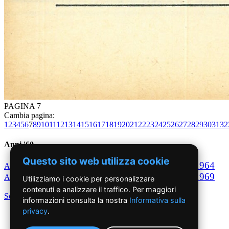
PAGINA 7
Cambia pagina:
1
2
3
4
5
6
7
8
9
10
11
12
13
14
15
16
17
18
19
20
21
22
23
24
25
26
27
28
29
30
31
32
Anni '60
Questo sito web utilizza cookie
1960
1961
1962
1963
1964
Anno
Anno
Anno
Anno
Anno
1965
1966
1967
1968
1969
Anno
Anno
Anno
Anno
Anno
Utilizziamo i cookie per personalizzare
contenuti e analizzare il traffico. Per maggiori
Scegli per decennio
informazioni consulta la nostra
Informativa sulla
privacy
.