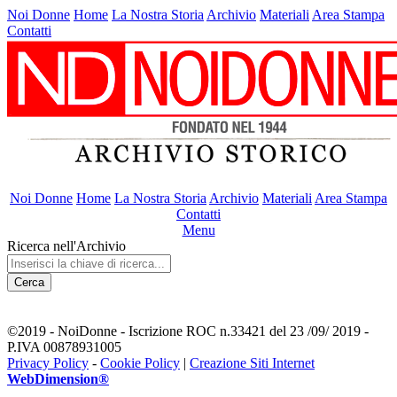
Noi Donne
Home
La Nostra Storia
Archivio
Materiali
Area Stampa
Contatti
Noi Donne
Home
La Nostra Storia
Archivio
Materiali
Area Stampa
Contatti
Menu
Ricerca nell'Archivio
Cerca
©2019 - NoiDonne - Iscrizione ROC n.33421 del 23 /09/ 2019 -
P.IVA 00878931005
Privacy Policy
-
Cookie Policy
|
Creazione Siti Internet
WebDimension®