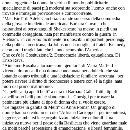
donna oggetto e la donna in vetrina il mondo pubblicitario
specialmente di paesi più moderni sta scoprendo l'uomo anche con
trovate e immagini provocatorie e controcorrente.
"Mac Bird" di Adele Cambria. Grande successo della commedia
della giovane intellettuale americana Barbara Garson che
ispirandosi ai personaggi di Shakespeare ha messo in piedi una
commedia coraggiosa, nata per manifestare contro la guerra in
Vietnam, in cui sono facilmente riconoscibili importanti personaggi
della politica americana, da Johnson e la moglie, ai fratelli Kennedy
e con oro i tragici fatti che hanno sconvolto l'America.
Che cos'è la Costituzione/2. Democrazia,libertà, eguaglianza. Di
Enzo Rava.
"Aiutiamo Rosalia a tornare con i genitori" di Maria Maffei.La
vicenda dolorosa di una donna condannata per adulterio che sta
lottando contro tribunali e una legislazione familiare arretrata per
potere riavere il diritto di riconoscere e tenere con sè la figlia nata
fuori dal primo matrimonio.
"Capelli sani,capelli belli" a cura di Barbara Galli. Tutti i tipi di
capelli sono belli purchè siano curati. . Consigli per trovare la
pettinatura più adatta al tipo di donna che si vuole essere.
"Le ragazze in gamba di Melfi" di Anna Pomar. Un gruppo di
donne hanno creato un circolo "Adriana Cacioppo" per incontrarsi,
leggere,scambiarsi idee,orgabnizzare iniziative culturali. Una
iniziativa nuova per il paese della Basilicata che viene guardata male
da molti perchè espressione di emancipazione e libertà femminile.