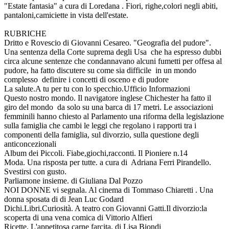
"Estate fantasia" a cura di Loredana . Fiori, righe,colori negli abiti,
pantaloni,camiciette in vista dell'estate.
RUBRICHE
Dritto e Rovescio di Giovanni Cesareo. "Geografia del pudore".
Una sentenza della Corte suprema degli Usa che ha espresso dubbi
circa alcune sentenze che condannavano alcuni fumetti per offesa al
pudore, ha fatto discutere su come sia difficile in un mondo
complesso definire i concetti di osceno e di pudore
La salute.A tu per tu con lo specchio.Ufficio Informazioni
Questo nostro mondo. Il navigatore inglese Chichester ha fatto il
giro del mondo da solo su una barca di 17 metri. Le associazioni
femminili hanno chiesto al Parlamento una riforma della legislazione
sulla famiglia che cambi le leggi che regolano i rapporti tra i
componenti della famiglia, sul divorzio, sulla questione degli
anticoncezionali
Album dei Piccoli. Fiabe,giochi,racconti. Il Pioniere n.14
Moda. Una risposta per tutte. a cura di Adriana Ferri Pirandello.
Svestirsi con gusto.
Parliamone insieme. di Giuliana Dal Pozzo
NOI DONNE vi segnala. Al cinema di Tommaso Chiaretti . Una
donna sposata di di Jean Luc Godard
Dichi.Libri.Curiosità. A teatro con Giovanni Gatti.Il divorzio:la
scoperta di una vena comica di Vittorio Alfieri
Ricette. L'appetitosa carne farcita, di Lisa Biondi