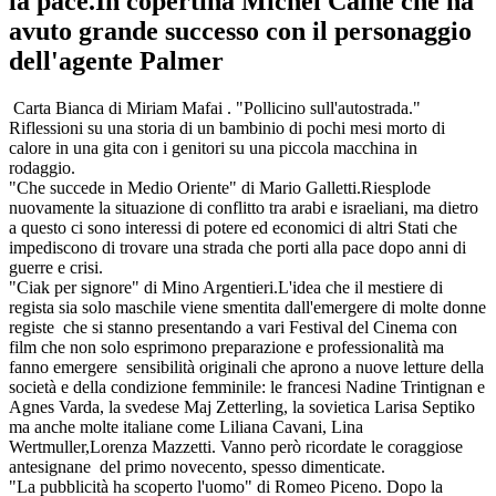
la pace.In copertina Michel Caine che ha
avuto grande successo con il personaggio
dell'agente Palmer
Carta Bianca di Miriam Mafai . "Pollicino sull'autostrada."
Riflessioni su una storia di un bambinio di pochi mesi morto di
calore in una gita con i genitori su una piccola macchina in
rodaggio.
"Che succede in Medio Oriente" di Mario Galletti.Riesplode
nuovamente la situazione di conflitto tra arabi e israeliani, ma dietro
a questo ci sono interessi di potere ed economici di altri Stati che
impediscono di trovare una strada che porti alla pace dopo anni di
guerre e crisi.
"Ciak per signore" di Mino Argentieri.L'idea che il mestiere di
regista sia solo maschile viene smentita dall'emergere di molte donne
registe che si stanno presentando a vari Festival del Cinema con
film che non solo esprimono preparazione e professionalità ma
fanno emergere sensibilità originali che aprono a nuove letture della
società e della condizione femminile: le francesi Nadine Trintignan e
Agnes Varda, la svedese Maj Zetterling, la sovietica Larisa Septiko
ma anche molte italiane come Liliana Cavani, Lina
Wertmuller,Lorenza Mazzetti. Vanno però ricordate le coraggiose
antesignane del primo novecento, spesso dimenticate.
"La pubblicità ha scoperto l'uomo" di Romeo Piceno. Dopo la