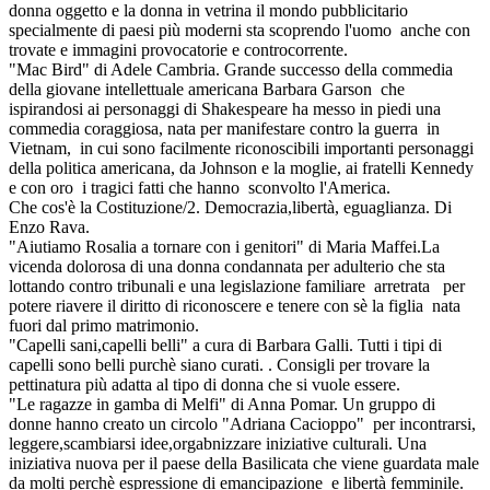
donna oggetto e la donna in vetrina il mondo pubblicitario
specialmente di paesi più moderni sta scoprendo l'uomo anche con
trovate e immagini provocatorie e controcorrente.
"Mac Bird" di Adele Cambria. Grande successo della commedia
della giovane intellettuale americana Barbara Garson che
ispirandosi ai personaggi di Shakespeare ha messo in piedi una
commedia coraggiosa, nata per manifestare contro la guerra in
Vietnam, in cui sono facilmente riconoscibili importanti personaggi
della politica americana, da Johnson e la moglie, ai fratelli Kennedy
e con oro i tragici fatti che hanno sconvolto l'America.
Che cos'è la Costituzione/2. Democrazia,libertà, eguaglianza. Di
Enzo Rava.
"Aiutiamo Rosalia a tornare con i genitori" di Maria Maffei.La
vicenda dolorosa di una donna condannata per adulterio che sta
lottando contro tribunali e una legislazione familiare arretrata per
potere riavere il diritto di riconoscere e tenere con sè la figlia nata
fuori dal primo matrimonio.
"Capelli sani,capelli belli" a cura di Barbara Galli. Tutti i tipi di
capelli sono belli purchè siano curati. . Consigli per trovare la
pettinatura più adatta al tipo di donna che si vuole essere.
"Le ragazze in gamba di Melfi" di Anna Pomar. Un gruppo di
donne hanno creato un circolo "Adriana Cacioppo" per incontrarsi,
leggere,scambiarsi idee,orgabnizzare iniziative culturali. Una
iniziativa nuova per il paese della Basilicata che viene guardata male
da molti perchè espressione di emancipazione e libertà femminile.