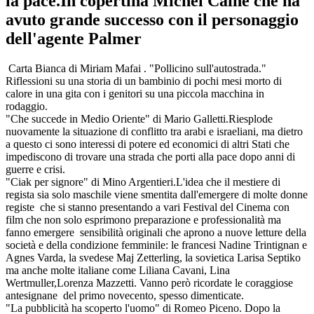
la pace.In copertina Michel Caine che ha
avuto grande successo con il personaggio
dell'agente Palmer
Carta Bianca di Miriam Mafai . "Pollicino sull'autostrada."
Riflessioni su una storia di un bambinio di pochi mesi morto di
calore in una gita con i genitori su una piccola macchina in
rodaggio.
"Che succede in Medio Oriente" di Mario Galletti.Riesplode
nuovamente la situazione di conflitto tra arabi e israeliani, ma dietro
a questo ci sono interessi di potere ed economici di altri Stati che
impediscono di trovare una strada che porti alla pace dopo anni di
guerre e crisi.
"Ciak per signore" di Mino Argentieri.L'idea che il mestiere di
regista sia solo maschile viene smentita dall'emergere di molte donne
registe che si stanno presentando a vari Festival del Cinema con
film che non solo esprimono preparazione e professionalità ma
fanno emergere sensibilità originali che aprono a nuove letture della
società e della condizione femminile: le francesi Nadine Trintignan e
Agnes Varda, la svedese Maj Zetterling, la sovietica Larisa Septiko
ma anche molte italiane come Liliana Cavani, Lina
Wertmuller,Lorenza Mazzetti. Vanno però ricordate le coraggiose
antesignane del primo novecento, spesso dimenticate.
"La pubblicità ha scoperto l'uomo" di Romeo Piceno. Dopo la