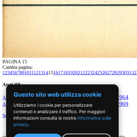
PAGINA 15
Cambia pagina:
1
2
3
4
5
6
7
8
9
10
11
12
13
14
15
16
17
18
19
20
21
22
23
24
25
26
27
28
29
30
31
32
Anni '60
Questo sito web utilizza cookie
1960
1961
1962
1963
1964
Anno
Anno
Anno
Anno
Anno
1965
1966
1967
1968
1969
Anno
Anno
Anno
Anno
Anno
Utilizziamo i cookie per personalizzare
contenuti e analizzare il traffico. Per maggiori
Scegli per decennio
informazioni consulta la nostra
Informativa sulla
privacy
.