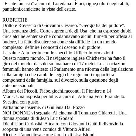
"Estate fantasia" a cura di Loredana . Fiori, righe,colori negli abiti,
pantaloni,camiciette in vista dell'estate.
RUBRICHE
Dritto e Rovescio di Giovanni Cesareo. "Geografia del pudore".
Una sentenza della Corte suprema degli Usa che ha espresso dubbi
circa alcune sentenze che condannavano alcuni fumetti per offesa al
pudore, ha fatto discutere su come sia difficile in un mondo
complesso definire i concetti di osceno e di pudore
La salute.A tu per tu con lo specchio.Ufficio Informazioni
Questo nostro mondo. Il navigatore inglese Chichester ha fatto il
giro del mondo da solo su una barca di 17 metri. Le associazioni
femminili hanno chiesto al Parlamento una riforma della legislazione
sulla famiglia che cambi le leggi che regolano i rapporti tra i
componenti della famiglia, sul divorzio, sulla questione degli
anticoncezionali
Album dei Piccoli. Fiabe,giochi,racconti. Il Pioniere n.14
Moda. Una risposta per tutte. a cura di Adriana Ferri Pirandello.
Svestirsi con gusto.
Parliamone insieme. di Giuliana Dal Pozzo
NOI DONNE vi segnala. Al cinema di Tommaso Chiaretti . Una
donna sposata di di Jean Luc Godard
Dichi.Libri.Curiosità. A teatro con Giovanni Gatti.Il divorzio:la
scoperta di una vena comica di Vittorio Alfieri
Ricette. L'appetitosa carne farcita, di Lisa Biondi