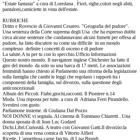
"Estate fantasia" a cura di Loredana . Fiori, righe,colori negli abiti,
pantaloni,camiciette in vista dell'estate.
RUBRICHE
Dritto e Rovescio di Giovanni Cesareo. "Geografia del pudore".
Una sentenza della Corte suprema degli Usa che ha espresso dubbi
circa alcune sentenze che condannavano alcuni fumetti per offesa al
pudore, ha fatto discutere su come sia difficile in un mondo
complesso definire i concetti di osceno e di pudore
La salute.A tu per tu con lo specchio.Ufficio Informazioni
Questo nostro mondo. Il navigatore inglese Chichester ha fatto il
giro del mondo da solo su una barca di 17 metri. Le associazioni
femminili hanno chiesto al Parlamento una riforma della legislazione
sulla famiglia che cambi le leggi che regolano i rapporti tra i
componenti della famiglia, sul divorzio, sulla questione degli
anticoncezionali
Album dei Piccoli. Fiabe,giochi,racconti. Il Pioniere n.14
Moda. Una risposta per tutte. a cura di Adriana Ferri Pirandello.
Svestirsi con gusto.
Parliamone insieme. di Giuliana Dal Pozzo
NOI DONNE vi segnala. Al cinema di Tommaso Chiaretti . Una
donna sposata di di Jean Luc Godard
Dichi.Libri.Curiosità. A teatro con Giovanni Gatti.Il divorzio:la
scoperta di una vena comica di Vittorio Alfieri
Ricette. L'appetitosa carne farcita, di Lisa Biondi