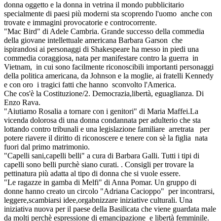
donna oggetto e la donna in vetrina il mondo pubblicitario
specialmente di paesi più moderni sta scoprendo l'uomo anche con
trovate e immagini provocatorie e controcorrente.
"Mac Bird" di Adele Cambria. Grande successo della commedia
della giovane intellettuale americana Barbara Garson che
ispirandosi ai personaggi di Shakespeare ha messo in piedi una
commedia coraggiosa, nata per manifestare contro la guerra in
Vietnam, in cui sono facilmente riconoscibili importanti personaggi
della politica americana, da Johnson e la moglie, ai fratelli Kennedy
e con oro i tragici fatti che hanno sconvolto l'America.
Che cos'è la Costituzione/2. Democrazia,libertà, eguaglianza. Di
Enzo Rava.
"Aiutiamo Rosalia a tornare con i genitori" di Maria Maffei.La
vicenda dolorosa di una donna condannata per adulterio che sta
lottando contro tribunali e una legislazione familiare arretrata per
potere riavere il diritto di riconoscere e tenere con sè la figlia nata
fuori dal primo matrimonio.
"Capelli sani,capelli belli" a cura di Barbara Galli. Tutti i tipi di
capelli sono belli purchè siano curati. . Consigli per trovare la
pettinatura più adatta al tipo di donna che si vuole essere.
"Le ragazze in gamba di Melfi" di Anna Pomar. Un gruppo di
donne hanno creato un circolo "Adriana Cacioppo" per incontrarsi,
leggere,scambiarsi idee,orgabnizzare iniziative culturali. Una
iniziativa nuova per il paese della Basilicata che viene guardata male
da molti perchè espressione di emancipazione e libertà femminile.