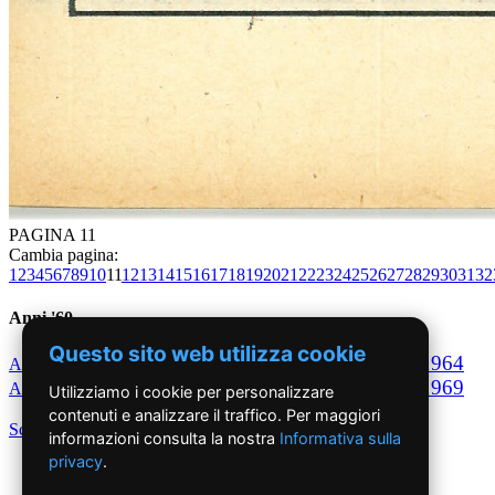
PAGINA 11
Cambia pagina:
1
2
3
4
5
6
7
8
9
10
11
12
13
14
15
16
17
18
19
20
21
22
23
24
25
26
27
28
29
30
31
32
Anni '60
Questo sito web utilizza cookie
1960
1961
1962
1963
1964
Anno
Anno
Anno
Anno
Anno
1965
1966
1967
1968
1969
Anno
Anno
Anno
Anno
Anno
Utilizziamo i cookie per personalizzare
contenuti e analizzare il traffico. Per maggiori
Scegli per decennio
informazioni consulta la nostra
Informativa sulla
privacy
.