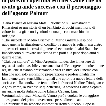
la pace.In copertina Michel Caine che ha
avuto grande successo con il personaggio
dell'agente Palmer
Carta Bianca di Miriam Mafai . "Pollicino sull'autostrada."
Riflessioni su una storia di un bambinio di pochi mesi morto di
calore in una gita con i genitori su una piccola macchina in
rodaggio.
"Che succede in Medio Oriente" di Mario Galletti.Riesplode
nuovamente la situazione di conflitto tra arabi e israeliani, ma dietro
a questo ci sono interessi di potere ed economici di altri Stati che
impediscono di trovare una strada che porti alla pace dopo anni di
guerre e crisi.
"Ciak per signore" di Mino Argentieri.L'idea che il mestiere di
regista sia solo maschile viene smentita dall'emergere di molte donne
registe che si stanno presentando a vari Festival del Cinema con
film che non solo esprimono preparazione e professionalità ma
fanno emergere sensibilità originali che aprono a nuove letture della
società e della condizione femminile: le francesi Nadine Trintignan e
Agnes Varda, la svedese Maj Zetterling, la sovietica Larisa Septiko
ma anche molte italiane come Liliana Cavani, Lina
Wertmuller,Lorenza Mazzetti. Vanno però ricordate le coraggiose
antesignane del primo novecento, spesso dimenticate.
"La pubblicità ha scoperto l'uomo" di Romeo Piceno. Dopo la