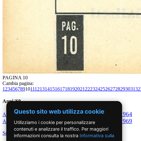
PAGINA 10
Cambia pagina:
1
2
3
4
5
6
7
8
9
10
11
12
13
14
15
16
17
18
19
20
21
22
23
24
25
26
27
28
29
30
31
32
Anni '60
Questo sito web utilizza cookie
1960
1961
1962
1963
1964
Anno
Anno
Anno
Anno
Anno
1965
1966
1967
1968
1969
Anno
Anno
Anno
Anno
Anno
Utilizziamo i cookie per personalizzare
contenuti e analizzare il traffico. Per maggiori
Scegli per decennio
informazioni consulta la nostra
Informativa sulla