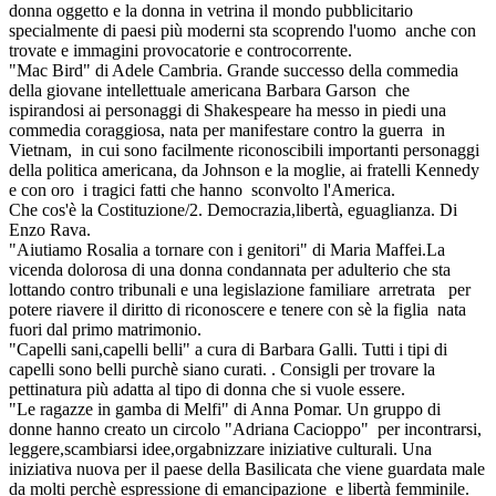
donna oggetto e la donna in vetrina il mondo pubblicitario
specialmente di paesi più moderni sta scoprendo l'uomo anche con
trovate e immagini provocatorie e controcorrente.
"Mac Bird" di Adele Cambria. Grande successo della commedia
della giovane intellettuale americana Barbara Garson che
ispirandosi ai personaggi di Shakespeare ha messo in piedi una
commedia coraggiosa, nata per manifestare contro la guerra in
Vietnam, in cui sono facilmente riconoscibili importanti personaggi
della politica americana, da Johnson e la moglie, ai fratelli Kennedy
e con oro i tragici fatti che hanno sconvolto l'America.
Che cos'è la Costituzione/2. Democrazia,libertà, eguaglianza. Di
Enzo Rava.
"Aiutiamo Rosalia a tornare con i genitori" di Maria Maffei.La
vicenda dolorosa di una donna condannata per adulterio che sta
lottando contro tribunali e una legislazione familiare arretrata per
potere riavere il diritto di riconoscere e tenere con sè la figlia nata
fuori dal primo matrimonio.
"Capelli sani,capelli belli" a cura di Barbara Galli. Tutti i tipi di
capelli sono belli purchè siano curati. . Consigli per trovare la
pettinatura più adatta al tipo di donna che si vuole essere.
"Le ragazze in gamba di Melfi" di Anna Pomar. Un gruppo di
donne hanno creato un circolo "Adriana Cacioppo" per incontrarsi,
leggere,scambiarsi idee,orgabnizzare iniziative culturali. Una
iniziativa nuova per il paese della Basilicata che viene guardata male
da molti perchè espressione di emancipazione e libertà femminile.