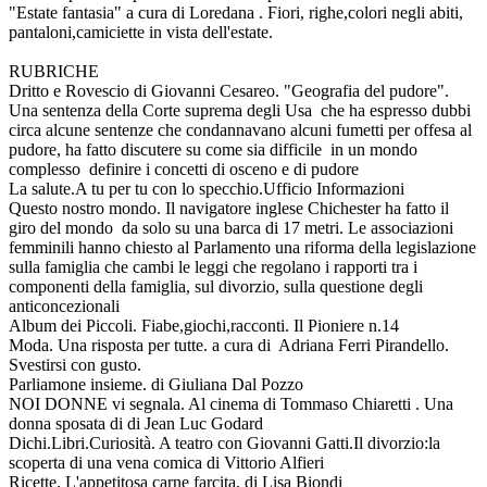
"Estate fantasia" a cura di Loredana . Fiori, righe,colori negli abiti,
pantaloni,camiciette in vista dell'estate.
RUBRICHE
Dritto e Rovescio di Giovanni Cesareo. "Geografia del pudore".
Una sentenza della Corte suprema degli Usa che ha espresso dubbi
circa alcune sentenze che condannavano alcuni fumetti per offesa al
pudore, ha fatto discutere su come sia difficile in un mondo
complesso definire i concetti di osceno e di pudore
La salute.A tu per tu con lo specchio.Ufficio Informazioni
Questo nostro mondo. Il navigatore inglese Chichester ha fatto il
giro del mondo da solo su una barca di 17 metri. Le associazioni
femminili hanno chiesto al Parlamento una riforma della legislazione
sulla famiglia che cambi le leggi che regolano i rapporti tra i
componenti della famiglia, sul divorzio, sulla questione degli
anticoncezionali
Album dei Piccoli. Fiabe,giochi,racconti. Il Pioniere n.14
Moda. Una risposta per tutte. a cura di Adriana Ferri Pirandello.
Svestirsi con gusto.
Parliamone insieme. di Giuliana Dal Pozzo
NOI DONNE vi segnala. Al cinema di Tommaso Chiaretti . Una
donna sposata di di Jean Luc Godard
Dichi.Libri.Curiosità. A teatro con Giovanni Gatti.Il divorzio:la
scoperta di una vena comica di Vittorio Alfieri
Ricette. L'appetitosa carne farcita, di Lisa Biondi