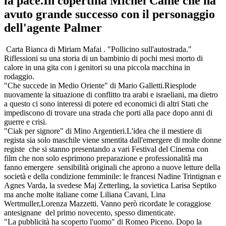
la pace.In copertina Michel Caine che ha
avuto grande successo con il personaggio
dell'agente Palmer
Carta Bianca di Miriam Mafai . "Pollicino sull'autostrada."
Riflessioni su una storia di un bambinio di pochi mesi morto di
calore in una gita con i genitori su una piccola macchina in
rodaggio.
"Che succede in Medio Oriente" di Mario Galletti.Riesplode
nuovamente la situazione di conflitto tra arabi e israeliani, ma dietro
a questo ci sono interessi di potere ed economici di altri Stati che
impediscono di trovare una strada che porti alla pace dopo anni di
guerre e crisi.
"Ciak per signore" di Mino Argentieri.L'idea che il mestiere di
regista sia solo maschile viene smentita dall'emergere di molte donne
registe che si stanno presentando a vari Festival del Cinema con
film che non solo esprimono preparazione e professionalità ma
fanno emergere sensibilità originali che aprono a nuove letture della
società e della condizione femminile: le francesi Nadine Trintignan e
Agnes Varda, la svedese Maj Zetterling, la sovietica Larisa Septiko
ma anche molte italiane come Liliana Cavani, Lina
Wertmuller,Lorenza Mazzetti. Vanno però ricordate le coraggiose
antesignane del primo novecento, spesso dimenticate.
"La pubblicità ha scoperto l'uomo" di Romeo Piceno. Dopo la