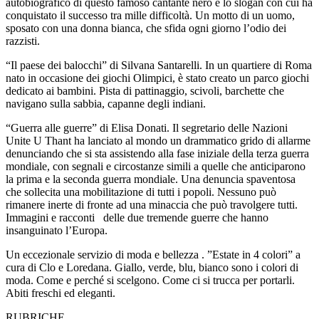
autobiografico di questo famoso cantante nero e lo slogan con cui ha
conquistato il successo tra mille difficoltà. Un motto di un uomo,
sposato con una donna bianca, che sfida ogni giorno l’odio dei
razzisti.
“Il paese dei balocchi” di Silvana Santarelli. In un quartiere di Roma
nato in occasione dei giochi Olimpici, è stato creato un parco giochi
dedicato ai bambini. Pista di pattinaggio, scivoli, barchette che
navigano sulla sabbia, capanne degli indiani.
“Guerra alle guerre” di Elisa Donati. Il segretario delle Nazioni
Unite U Thant ha lanciato al mondo un drammatico grido di allarme
denunciando che si sta assistendo alla fase iniziale della terza guerra
mondiale, con segnali e circostanze simili a quelle che anticiparono
la prima e la seconda guerra mondiale. Una denuncia spaventosa
che sollecita una mobilitazione di tutti i popoli. Nessuno può
rimanere inerte di fronte ad una minaccia che può travolgere tutti.
Immagini e racconti delle due tremende guerre che hanno
insanguinato l’Europa.
Un eccezionale servizio di moda e bellezza . ”Estate in 4 colori” a
cura di Clo e Loredana. Giallo, verde, blu, bianco sono i colori di
moda. Come e perché si scelgono. Come ci si trucca per portarli.
Abiti freschi ed eleganti.
RUBRICHE