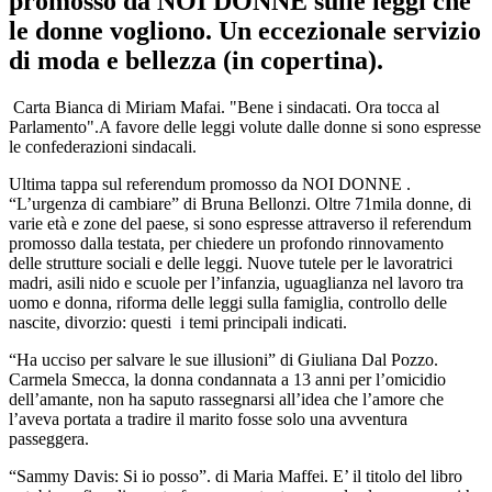
promosso da NOI DONNE sulle leggi che
le donne vogliono. Un eccezionale servizio
di moda e bellezza (in copertina).
Carta Bianca di Miriam Mafai. "Bene i sindacati. Ora tocca al
Parlamento".A favore delle leggi volute dalle donne si sono espresse
le confederazioni sindacali.
Ultima tappa sul referendum promosso da NOI DONNE .
“L’urgenza di cambiare” di Bruna Bellonzi. Oltre 71mila donne, di
varie età e zone del paese, si sono espresse attraverso il referendum
promosso dalla testata, per chiedere un profondo rinnovamento
delle strutture sociali e delle leggi. Nuove tutele per le lavoratrici
madri, asili nido e scuole per l’infanzia, uguaglianza nel lavoro tra
uomo e donna, riforma delle leggi sulla famiglia, controllo delle
nascite, divorzio: questi i temi principali indicati.
“Ha ucciso per salvare le sue illusioni” di Giuliana Dal Pozzo.
Carmela Smecca, la donna condannata a 13 anni per l’omicidio
dell’amante, non ha saputo rassegnarsi all’idea che l’amore che
l’aveva portata a tradire il marito fosse solo una avventura
passeggera.
“Sammy Davis: Si io posso”. di Maria Maffei. E’ il titolo del libro