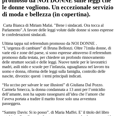
promosso da NOI DONNE sulle leggi che
le donne vogliono. Un eccezionale servizio
di moda e bellezza (in copertina).
Carta Bianca di Miriam Mafai. "Bene i sindacati. Ora tocca al
Parlamento".A favore delle leggi volute dalle donne si sono espresse
le confederazioni sindacali.
Ultima tappa sul referendum promosso da NOI DONNE .
“L’urgenza di cambiare” di Bruna Bellonzi. Oltre 71mila donne, di
varie età e zone del paese, si sono espresse attraverso il referendum
promosso dalla testata, per chiedere un profondo rinnovamento
delle strutture sociali e delle leggi. Nuove tutele per le lavoratrici
madri, asili nido e scuole per l’infanzia, uguaglianza nel lavoro tra
uomo e donna, riforma delle leggi sulla famiglia, controllo delle
nascite, divorzio: questi i temi principali indicati.
“Ha ucciso per salvare le sue illusioni” di Giuliana Dal Pozzo.
Carmela Smecca, la donna condannata a 13 anni per l’omicidio
dell’amante, non ha saputo rassegnarsi all’idea che l’amore che
l’aveva portata a tradire il marito fosse solo una avventura
passeggera.
“Sammy Davis: Si io posso”. di Maria Maffei. E’ il titolo del libro