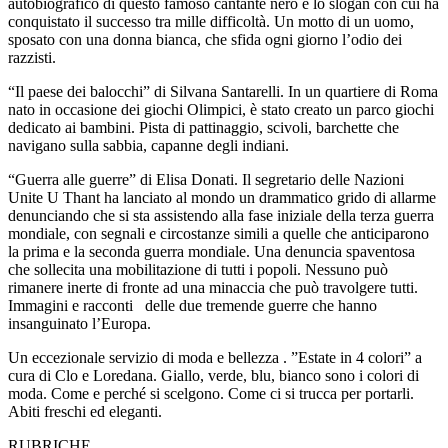
autobiografico di questo famoso cantante nero e lo slogan con cui ha
conquistato il successo tra mille difficoltà. Un motto di un uomo,
sposato con una donna bianca, che sfida ogni giorno l’odio dei
razzisti.
“Il paese dei balocchi” di Silvana Santarelli. In un quartiere di Roma
nato in occasione dei giochi Olimpici, è stato creato un parco giochi
dedicato ai bambini. Pista di pattinaggio, scivoli, barchette che
navigano sulla sabbia, capanne degli indiani.
“Guerra alle guerre” di Elisa Donati. Il segretario delle Nazioni
Unite U Thant ha lanciato al mondo un drammatico grido di allarme
denunciando che si sta assistendo alla fase iniziale della terza guerra
mondiale, con segnali e circostanze simili a quelle che anticiparono
la prima e la seconda guerra mondiale. Una denuncia spaventosa
che sollecita una mobilitazione di tutti i popoli. Nessuno può
rimanere inerte di fronte ad una minaccia che può travolgere tutti.
Immagini e racconti delle due tremende guerre che hanno
insanguinato l’Europa.
Un eccezionale servizio di moda e bellezza . ”Estate in 4 colori” a
cura di Clo e Loredana. Giallo, verde, blu, bianco sono i colori di
moda. Come e perché si scelgono. Come ci si trucca per portarli.
Abiti freschi ed eleganti.
RUBRICHE