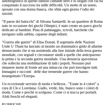
autobiografico di questo famoso cantante nero e lo slogan con cui ha
conquistato il successo tra mille difficoltà. Un motto di un uomo,
sposato con una donna bianca, che sfida ogni giorno l’odio dei
razzisti.
“Il paese dei balocchi” di Silvana Santarelli. In un quartiere di Roma
nato in occasione dei giochi Olimpici, è stato creato un parco giochi
dedicato ai bambini. Pista di pattinaggio, scivoli, barchette che
navigano sulla sabbia, capanne degli indiani.
“Guerra alle guerre” di Elisa Donati. Il segretario delle Nazioni
Unite U Thant ha lanciato al mondo un drammatico grido di allarme
denunciando che si sta assistendo alla fase iniziale della terza guerra
mondiale, con segnali e circostanze simili a quelle che anticiparono
la prima e la seconda guerra mondiale. Una denuncia spaventosa
che sollecita una mobilitazione di tutti i popoli. Nessuno può
rimanere inerte di fronte ad una minaccia che può travolgere tutti.
Immagini e racconti delle due tremende guerre che hanno
insanguinato l’Europa.
Un eccezionale servizio di moda e bellezza . ”Estate in 4 colori” a
cura di Clo e Loredana. Giallo, verde, blu, bianco sono i colori di
moda. Come e perché si scelgono. Come ci si trucca per portarli.
Abiti freschi ed eleganti.
RUBRICHE