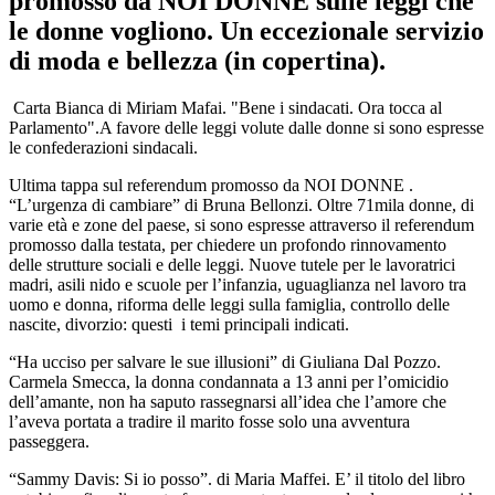
promosso da NOI DONNE sulle leggi che
le donne vogliono. Un eccezionale servizio
di moda e bellezza (in copertina).
Carta Bianca di Miriam Mafai. "Bene i sindacati. Ora tocca al
Parlamento".A favore delle leggi volute dalle donne si sono espresse
le confederazioni sindacali.
Ultima tappa sul referendum promosso da NOI DONNE .
“L’urgenza di cambiare” di Bruna Bellonzi. Oltre 71mila donne, di
varie età e zone del paese, si sono espresse attraverso il referendum
promosso dalla testata, per chiedere un profondo rinnovamento
delle strutture sociali e delle leggi. Nuove tutele per le lavoratrici
madri, asili nido e scuole per l’infanzia, uguaglianza nel lavoro tra
uomo e donna, riforma delle leggi sulla famiglia, controllo delle
nascite, divorzio: questi i temi principali indicati.
“Ha ucciso per salvare le sue illusioni” di Giuliana Dal Pozzo.
Carmela Smecca, la donna condannata a 13 anni per l’omicidio
dell’amante, non ha saputo rassegnarsi all’idea che l’amore che
l’aveva portata a tradire il marito fosse solo una avventura
passeggera.
“Sammy Davis: Si io posso”. di Maria Maffei. E’ il titolo del libro