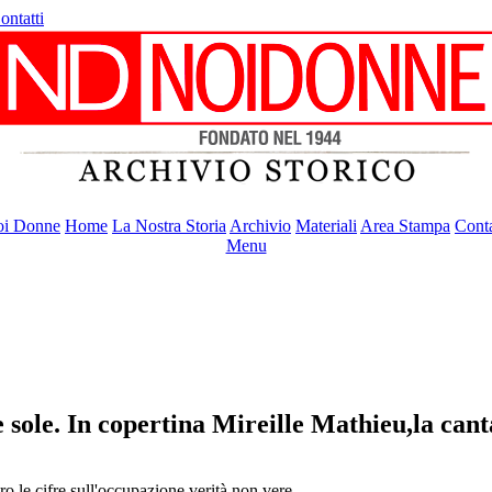
ontatti
i Donne
Home
La Nostra Storia
Archivio
Materiali
Area Stampa
Conta
Menu
 sole. In copertina Mireille Mathieu,la can
ro le cifre sull'occupazione verità non vere