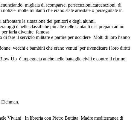
 denunciando migliaia di scomparse, persecuzioni,carcerazioni di
i notizie molte militanti che erano state arrestate o perseguitate in
i affrontare la situazione dei genitori e degli alunni.
a oggi è nelle classifiche più alte delle cantanti e si prepara ad un
o per farla divenire famosa.
di fare il servizio militare e partire per uccidere- Molti di loro hanno
nne, vecchi e bambini che erano venuti per rivendicare i loro diritti
Blow Up è impegnata anche nelle battaglie civili e contro il riarmo.
ta Eichman.
le Viviani . In libreria con Pietro Buttitta. Madre mediterranea di