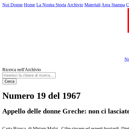
Noi Donne
Home
La Nostra Storia
Archivio
Materiali
Area Stampa
C
No
Ricerca nell'Archivio
Cerca
Numero 19 del 1967
Appello delle donne Greche: non ci lasciate
Carta Bianca, di Miriam Mafai . Cifre sincere ed esperti bugiardi. Diet