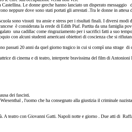
iana Castellina. Le donne greche hanno lanciato un disperato messaggio
cono neppure dove sono stati portati gli arrestati .Tra le donne in attesa d
uola sono vissuti tra ansie e stress per i risultati finali. I diversi modi d
ancese è considerata la erede di Edith Piaf. Partita da una famiglia pover
egalato una cadillac come ringraziamento per i sacrifici fatti a suo temp
quio con alcuni studenti americani obiettori di coscienza che si rifiutano 
 passati 20 anni da quel giorno tragico in cui si compì una strage di do
rice di cinema e di teatro, interprete bravissima del film di Antonioni 
usa dei fascisti.
 Wiesenthal , l'uomo che ha consegnato alla giustizia il criminale nazis
. A teatro con Giovanni Gatti. Napoli notte e giorno . Due atti di Raffae