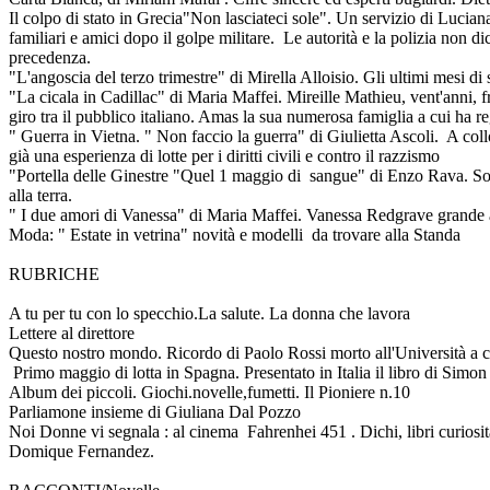
Il colpo di stato in Grecia"Non lasciateci sole". Un servizio di Luc
familiari e amici dopo il golpe militare. Le autorità e la polizia non di
precedenza.
"L'angoscia del terzo trimestre" di Mirella Alloisio. Gli ultimi mesi di sc
"La cicala in Cadillac" di Maria Maffei. Mireille Mathieu, vent'anni, fr
giro tra il pubblico italiano. Amas la sua numerosa famiglia a cui ha r
" Guerra in Vietna. " Non faccio la guerra" di Giulietta Ascoli. A collo
già una esperienza di lotte per i diritti civili e contro il razzismo
"Portella delle Ginestre "Quel 1 maggio di sangue" di Enzo Rava. Sono
alla terra.
" I due amori di Vanessa" di Maria Maffei. Vanessa Redgrave grande att
Moda: " Estate in vetrina" novità e modelli da trovare alla Standa
RUBRICHE
A tu per tu con lo specchio.La salute. La donna che lavora
Lettere al direttore
Questo nostro mondo. Ricordo di Paolo Rossi morto all'Università a ca
Primo maggio di lotta in Spagna. Presentato in Italia il libro di Simon
Album dei piccoli. Giochi.novelle,fumetti. Il Pioniere n.10
Parliamone insieme di Giuliana Dal Pozzo
Noi Donne vi segnala : al cinema Fahrenhei 451 . Dichi, libri curiosità
Domique Fernandez.