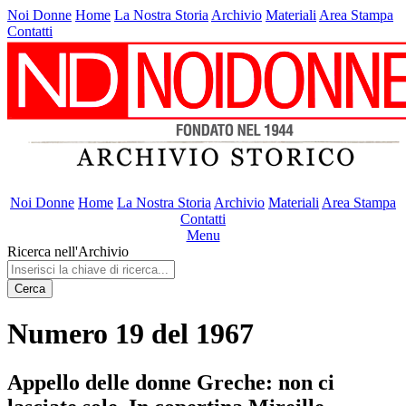
Noi Donne
Home
La Nostra Storia
Archivio
Materiali
Area Stampa
Contatti
Noi Donne
Home
La Nostra Storia
Archivio
Materiali
Area Stampa
Contatti
Menu
Ricerca nell'Archivio
Cerca
Numero 19 del 1967
Appello delle donne Greche: non ci