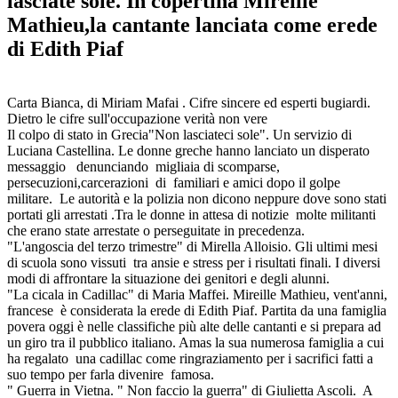
lasciate sole. In copertina Mireille
Mathieu,la cantante lanciata come erede
di Edith Piaf
Carta Bianca, di Miriam Mafai . Cifre sincere ed esperti bugiardi.
Dietro le cifre sull'occupazione verità non vere
Il colpo di stato in Grecia"Non lasciateci sole". Un servizio di
Luciana Castellina. Le donne greche hanno lanciato un disperato
messaggio denunciando migliaia di scomparse,
persecuzioni,carcerazioni di familiari e amici dopo il golpe
militare. Le autorità e la polizia non dicono neppure dove sono stati
portati gli arrestati .Tra le donne in attesa di notizie molte militanti
che erano state arrestate o perseguitate in precedenza.
"L'angoscia del terzo trimestre" di Mirella Alloisio. Gli ultimi mesi
di scuola sono vissuti tra ansie e stress per i risultati finali. I diversi
modi di affrontare la situazione dei genitori e degli alunni.
"La cicala in Cadillac" di Maria Maffei. Mireille Mathieu, vent'anni,
francese è considerata la erede di Edith Piaf. Partita da una famiglia
povera oggi è nelle classifiche più alte delle cantanti e si prepara ad
un giro tra il pubblico italiano. Amas la sua numerosa famiglia a cui
ha regalato una cadillac come ringraziamento per i sacrifici fatti a
suo tempo per farla divenire famosa.
" Guerra in Vietna. " Non faccio la guerra" di Giulietta Ascoli. A